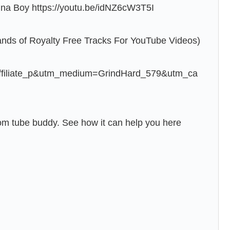
kina Boy https://youtu.be/idNZ6cW3T5I
usands of Royalty Free Tracks For YouTube Videos)
affiliate_p&utm_medium=GrindHard_579&utm_ca
om tube buddy. See how it can help you here