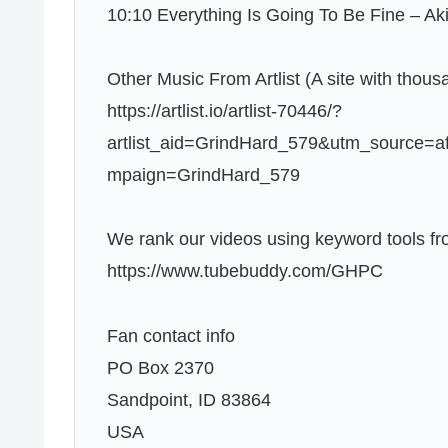
10:10 Everything Is Going To Be Fine – A
Other Music From Artlist (A site with tho
https://artlist.io/artlist-70446/?
artlist_aid=GrindHard_579&utm_source=
mpaign=GrindHard_579
We rank our videos using keyword tools fr
https://www.tubebuddy.com/GHPC
Fan contact info
PO Box 2370
Sandpoint, ID 83864
USA