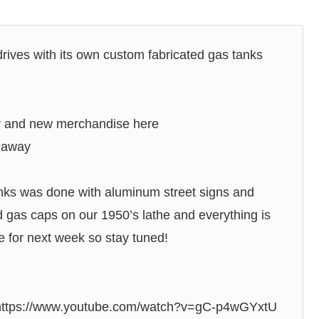
ves with its own custom fabricated gas tanks
y and new merchandise here
eaway
tanks was done with aluminum street signs and
gas caps on our 1950’s lathe and everything is
e for next week so stay tuned!
https://www.youtube.com/watch?v=gC-p4wGYxtU