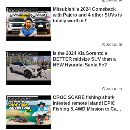
2024.02.26
Mitsubishi's 2024 Comeback
キャンピングカー・SUV人気車種
with Pajero and 4 other SUVs is
totally worth it !!
2024.02.25
Is the 2024 Kia Sorento a
キャンピングカー・SUV人気車種
BETTER midsize SUV than a
NEW Hyundai Santa Fe?
2024.02.24
CROC SCARE fishing shark
キャンピングカー・SUV人気車種
infested remote island! EPIC
Fishing & 4WD Mission to Cape
York!