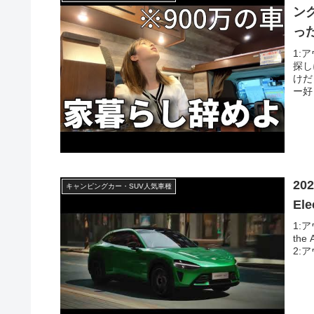
ン
っ
1:
探し
けだ
ー好き
202
キャンピングカー・SUV人気車種
Ele
1:ア
the
2:ア