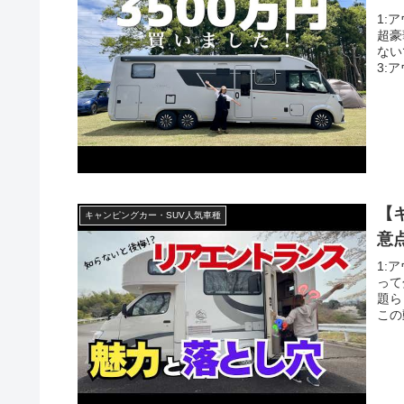
1:
超豪
ない
3:
【
キャンピングカー・SUV人気車種
意
1:
って
題ら
この