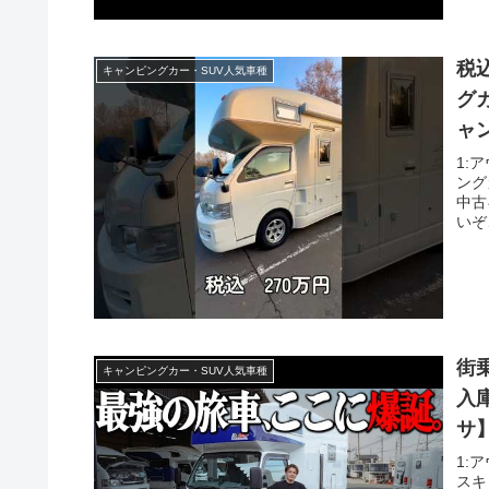
税
キャンピングカー・SUV人気車種
グ
ャ
1:
ング
中古
いぞ
街
キャンピングカー・SUV人気車種
入
サ
1:
スキ