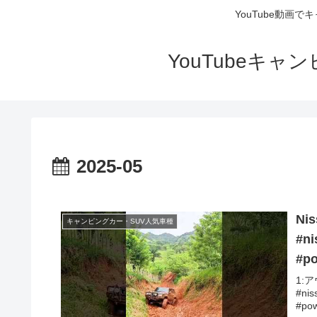
YouTube動画
YouTubeキ
2025-05
Nis
キャンピングカー・SUV人気車種
#ni
#p
1:ア
#nis
#pow