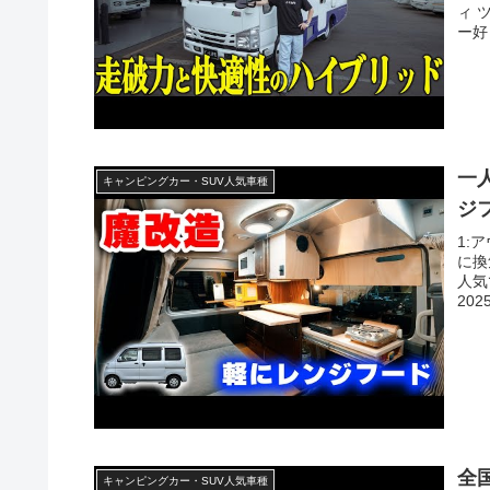
ィ 
ー好き
一
キャンピングカー・SUV人気車種
ジ
1:
に換
人気
202
全
キャンピングカー・SUV人気車種