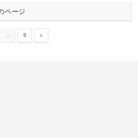
のページ
次
…
5
へ