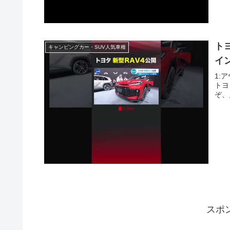
トヨ
キャンピングカー・SUV人気車種
イ
1:ア
トヨ
ぞ、
スポ