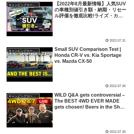
【2022年8月最新情報】人気SUV
キャンピングカー・SUV人気車種
の車種別値引き額・納期・リセー
ル評価を徹底比較!ライズ・カロ
ーラクロス・ヴェゼル・ハリア
ー・ランクル・プラド・ヤリスク
ロス・RAV4・bZ4X・キックス
etc
2022.07.31
Small SUV Comparison Test |
キャンピングカー・SUV人気車種
Honda CR-V vs. Kia Sportage
vs. Mazda CX-50
2022.07.30
WILD Q&A gets controversial –
キャンピングカー・SUV人気車種
The BEST 4WD EVER MADE
gets chosen! Beers in the Shed
LIVE
2022.07.30