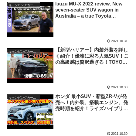
Isuzu MU-X 2022 review: New
キャンピングカー・SUV人気車種
seven-seater SUV wagon in
Australia – a true Toyota
Fortuner rival?
2021.10.31
【新型ハリアー】内装外装を詳し
キャンピングカー・SUV人気車種
く紹介！優雅に彩る人気SUV！こ
の高級感は贅沢過ぎる！TOYOTA
HARRIER 2021
2021.10.30
ホンダ 最小SUV・新型ZR‐Vが発
キャンピングカー・SUV人気車種
売へ！内外装、搭載エンジン、発
売時期を紹介！ライズハイブリッ
ドがライバル車！
2021.10.30