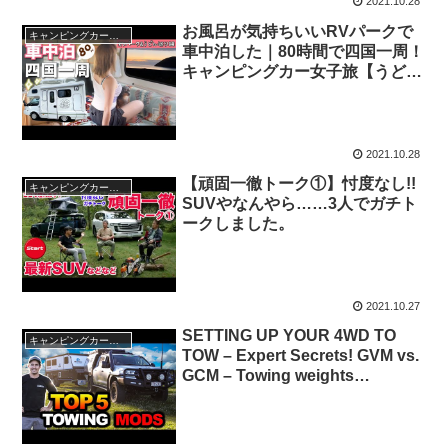
2021.10.28
お風呂が気持ちいいRVパークで
キャンピングカー・SUV人気車種
車中泊した｜80時間で四国一周！
キャンピングカー女子旅【うどん
巡り編】
2021.10.28
【頑固一徹トーク①】忖度なし!!
キャンピングカー・SUV人気車種
SUVやなんやら……3人でガチト
ークしました。
2021.10.27
SETTING UP YOUR 4WD TO
キャンピングカー・SUV人気車種
TOW – Expert Secrets! GVM vs.
GCM – Towing weights
explained