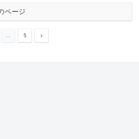
のページ
次
…
5
へ