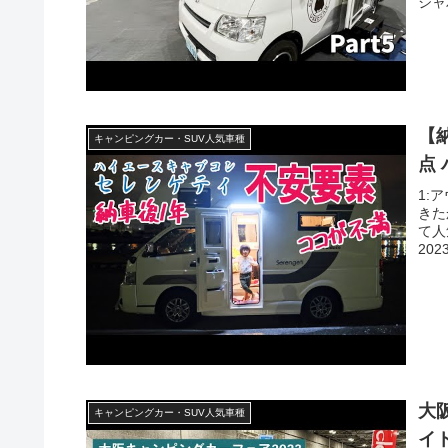
ジャ
【
キャンピングカー・SUV人気車種
点
1:
きた
て人
202
大
キャンピングカー・SUV人気車種
イ