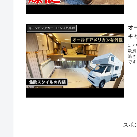
オ
キャンピングカー・SUV人気車種
キ
1:
欧風
逃さ
です
スポ