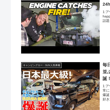
24h
1:ア
happ
話題
毎
キャンピングカー・SUV人気車種
並
誕
1:
常に
爆誕
好き2