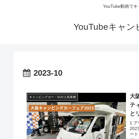
YouTube動画
YouTubeキ
2023-10
大
キャンピングカー・SUV人気車種
テ
と
カ
1:
20
ズ
ート