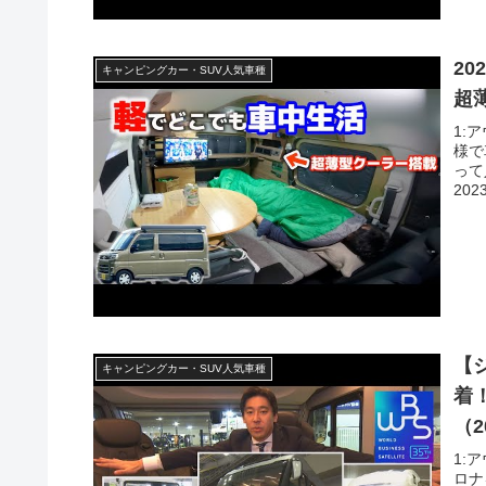
2
キャンピングカー・SUV人気車種
超
1:
様で
って
2023
【
キャンピングカー・SUV人気車種
着
（2
1:
ロナ