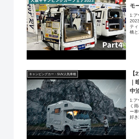
モ
り
1:
20
ティ
橋と
【
キャンピングカー・SUV人気車種
｜
中
1:
く雨
ー車
好き2