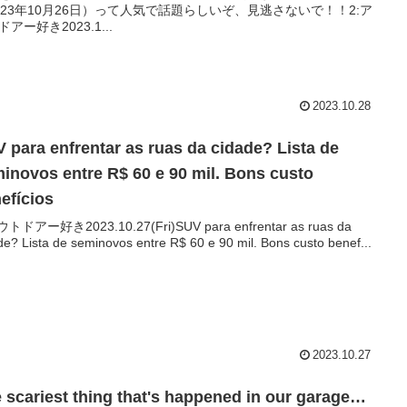
023年10月26日）って人気で話題らしいぞ、見逃さないで！！2:ア
アー好き2023.1...
2023.10.28
 para enfrentar as ruas da cidade? Lista de
inovos entre R$ 60 e 90 mil. Bons custo
efícios
ウトドアー好き2023.10.27(Fri)SUV para enfrentar as ruas da
de? Lista de seminovos entre R$ 60 e 90 mil. Bons custo benef...
2023.10.27
 scariest thing that's happened in our garage…