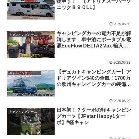
物申す！ 【アドリアスーパーソ
ニック８９０LL】
2025.06.30
キャンピングカーの電力不足が解
キャンピングカー・SUV人気車種
消します 車中泊にポータブル電
源EcoFlow DELTA2Max 輸入キ
ャンピングカーアドリア
2025.06.29
【デュカトキャンピングカー】ア
キャンピングカー・SUV人気車種
ドリアツイン540の全貌！1700万
の欧州キャンイングカーの装備と
魅力とは？
2025.06.29
日本初！？ターボの軽キャンピン
キャンピングカー・SUV人気車種
グカー✨【JPstar Happy1ター
ボ】#軽キャン