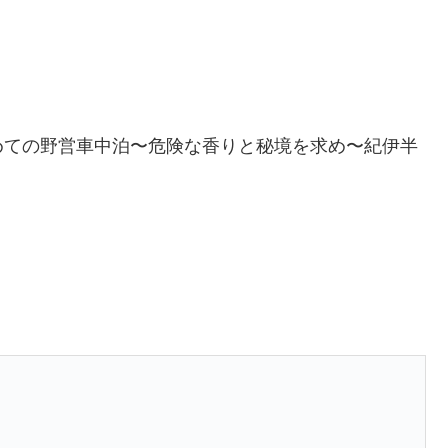
めての野営車中泊〜危険な香りと秘境を求め〜紀伊半