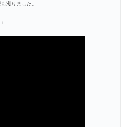
費も測りました。
画」