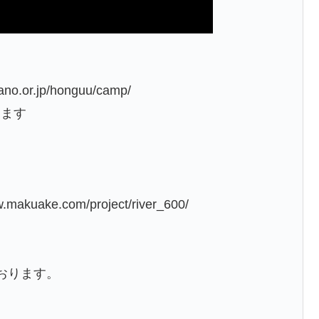
.or.jp/honguu/camp/
きます
ake.com/project/river_600/
ております。