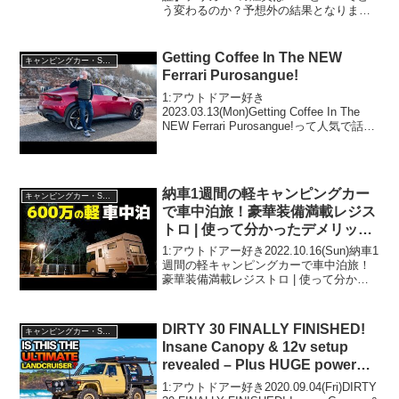
う変わるのか？予想外の結果となりまし
たって人気で話題らしいぞ、見逃さない
で！！2:アウトドアー好き
2026.05.02(Sat)この動画は注目で...
Getting Coffee In The NEW
キャンピングカー・SUV人気車種
Ferrari Purosangue!
1:アウトドアー好き
2023.03.13(Mon)Getting Coffee In The
NEW Ferrari Purosangue!って人気で話題
らしいぞ、見逃さないで！！2:アウトド
アー好き2023.03.13(Mon)この動画は...
納車1週間の軽キャンピングカー
キャンピングカー・SUV人気車種
で車中泊旅！豪華装備満載レジス
トロ | 使って分かったデメリット
②メリット③
1:アウトドアー好き2022.10.16(Sun)納車1
週間の軽キャンピングカーで車中泊旅！
豪華装備満載レジストロ | 使って分かっ
たデメリット②メリット③って人気で話
題らしいぞ、見逃さないで！！2:アウト
ドアー好き2022.10.16(S...
DIRTY 30 FINALLY FINISHED!
キャンピングカー・SUV人気車種
Insane Canopy & 12v setup
revealed – Plus HUGE power
gains on the engine!
1:アウトドアー好き2020.09.04(Fri)DIRTY