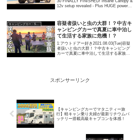
30 FINALLY FINISHED! Insane Canopy &
12v setup revealed - Plus HUGE power
gains on the en...
容疑者扱いと虫の大群！？中古キ
キャンピングカー・SUV人気車種
ャンピングカーで真夏に車中泊し
て生活する家族に危機！？
1:アウトドアー好き2021.08.03(Tue)容疑
者扱いと虫の大群！？中古キャンピング
カーで真夏に車中泊して生活する家族に
危機！？って人気で話題らしいぞ、見逃
さないで！！2:アウトドアー好き
2021.08.03(Tue)この動画は注目で...
スポンサーリンク
【キャンピングカーでマタニティー旅
行】軽キャン乗り夫婦が最新リチウムバ
ッテリー搭載高級キャブコンを体感！