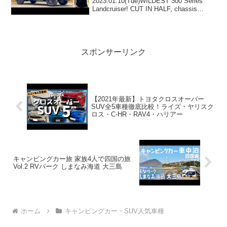
2023.01.10(Tue)WILDEST 300 Series
Landcruiser! CUT IN HALF, chassis
extended, GVM upgraded & MORE!って
人気で話題らしいぞ、...
スポンサーリンク
【2021年最新】トヨタクロスオーバー
SUV全5車種徹底比較！ライズ・ヤリスク
ロス・C-HR・RAV4・ハリアー
キャンピングカー旅 家族4人で四国の旅
Vol.2 RVパーク しまなみ海道 大三島
ホーム
キャンピングカー・SUV人気車種