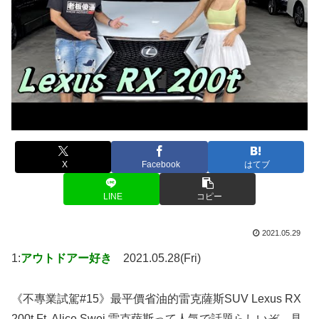
X
Facebook
はてブ
LINE
コピー
2021.05.29
1:
アウトドアー好き
2021.05.28(Fri)
《不專業試駕#15》最平價省油的雷克薩斯SUV Lexus RX
200t Ft. Alice Swei 雷克萨斯って人気で話題らしいぞ、見