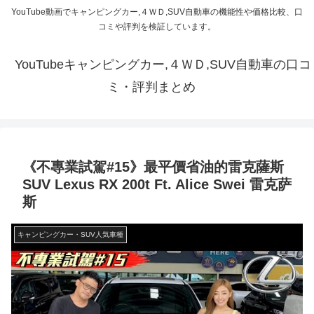
YouTube動画でキャンピングカー,４ＷＤ,SUV自動車の機能性や価格比較、口
コミや評判を検証しています。
YouTubeキャンピングカー,４ＷＤ,SUV自動車の口コ
ミ・評判まとめ
《不專業試駕#15》最平價省油的雷克薩斯
SUV Lexus RX 200t Ft. Alice Swei 雷克萨
斯
キャンピングカー・SUV人気車種