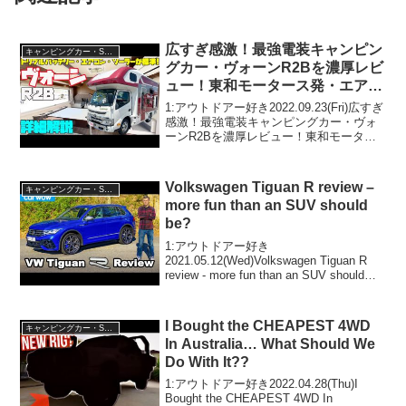
広すぎ感激！最強電装キャンピン
キャンピングカー・SUV人気車種
グカー・ヴォーンR2Bを濃厚レビ
ュー！東和モータース発・エアコ
ンもソーラーも標準で備えた超快
1:アウトドアー好き2022.09.23(Fri)広すぎ
適な車中泊ができるキャブコン・
感激！最強電装キャンピングカー・ヴォ
ーンR2Bを濃厚レビュー！東和モーター
キャンパー！4WDのチョイスも
ス発・エアコンもソーラーも標準で備え
可能！
た超快適な車中泊ができるキャブコン・
キャンパー！4WDのチョイスも可能！
Volkswagen Tiguan R review –
キャンピングカー・SUV人気車種
っ...
more fun than an SUV should
be?
1:アウトドアー好き
2021.05.12(Wed)Volkswagen Tiguan R
review - more fun than an SUV should
be?って人気で話題らしいぞ、見逃さない
で！！2:アウトドアー好き2021....
I Bought the CHEAPEST 4WD
キャンピングカー・SUV人気車種
In Australia… What Should We
Do With It??
1:アウトドアー好き2022.04.28(Thu)I
Bought the CHEAPEST 4WD In