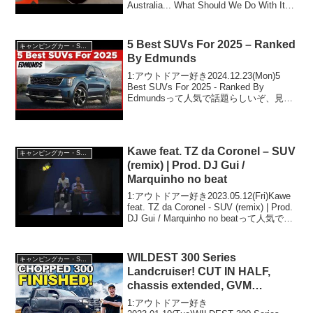
Australia... What Should We Do With It??
って人気で話題らしいぞ、見逃さない
で！！2:アウトド...
5 Best SUVs For 2025 – Ranked
キャンピングカー・SUV人気車種
By Edmunds
1:アウトドアー好き2024.12.23(Mon)5
Best SUVs For 2025 - Ranked By
Edmundsって人気で話題らしいぞ、見逃
さないで！！2:アウトドアー好き
2024.12.23(Mon)この動画は注目です！...
Kawe feat. TZ da Coronel – SUV
キャンピングカー・SUV人気車種
(remix) | Prod. DJ Gui /
Marquinho no beat
1:アウトドアー好き2023.05.12(Fri)Kawe
feat. TZ da Coronel - SUV (remix) | Prod.
DJ Gui / Marquinho no beatって人気で話
題らしいぞ、見逃さないで！！2:...
WILDEST 300 Series
キャンピングカー・SUV人気車種
Landcruiser! CUT IN HALF,
chassis extended, GVM
upgraded & MORE!
1:アウトドアー好き