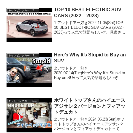
開！って人気で話題らしいぞ、見逃さな
いで！！2:アウトドアー好き2026...
TOP 10 BEST ELECTRIC SUV
キャンピングカー・SUV人気車種
CARS (2022 – 2023)
1:アウトドアー好き2022.11.05(Sat)TOP
10 BEST ELECTRIC SUV CARS (2022 -
2023)って人気で話題らしいぞ、見逃さな
いで！！2:アウトドアー好き
2022.11.05(Sat)この動画は注目...
Here’s Why It’s Stupid to Buy an
キャンピングカー・SUV人気車種
SUV
1:アウトドアー好き
2020.07.14(Tue)Here’s Why It’s Stupid to
Buy an SUVって人気で話題らしいぞ、見
逃さないで！！2:アウトドアー好き
2020.07.14(Tue)この動画は注目です！3:
アウ...
ホワイトトップさんのハイエース
キャンピングカー・SUV人気車種
アジサシ２バージョンとフィアッ
トデュカト
1:アウトドアー好き2024.06.23(Sun)ホワ
イトトップさんのハイエースアジサシ２
バージョンとフィアットデュカトって人