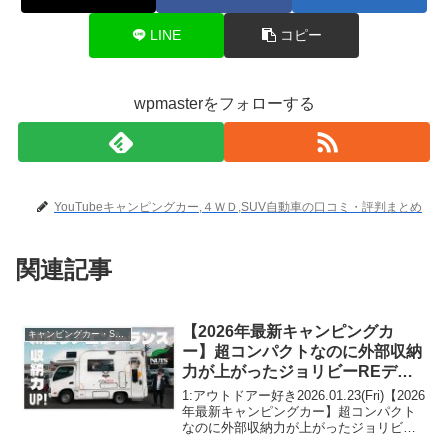
LINE
コピー
wpmasterをフォローする
YouTubeキャンピングカー,４ＷＤ,SUV自動車の口コミ・評判まとめ
関連記事
【2026年最新キャンピングカ
キャンピングカー・SUV人気車種
ー】超コンパクトなのに外部収納
力が上がったジョリビーREデビ
ュー！外装・内装紹介を先行公
1:アウトドアー好き2026.01.23(Fri)【2026
開！
年最新キャンピングカー】超コンパクト
なのに外部収納力が上がったジョリビー
REデビュー！外装・内装紹介を先行公