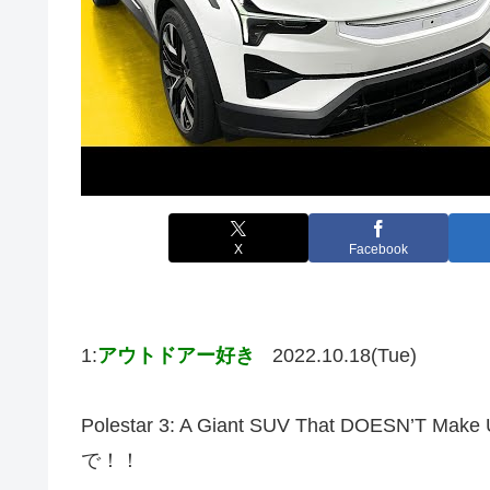
X
Facebook
1:
アウトドアー好き
2022.10.18(Tue)
Polestar 3: A Giant SUV That DOES
で！！