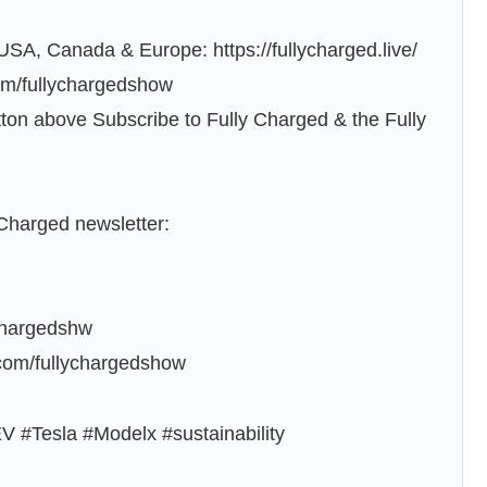
, USA, Canada & Europe: https://fullycharged.live/
om/fullychargedshow
n above Subscribe to Fully Charged & the Fully
 Charged newsletter:
lychargedshw
.com/fullychargedshow
V #Tesla #Modelx #sustainability