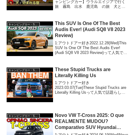
しえ
ャンピングカー】ウラルエイジアで行く
旅 霧島 出水 鹿児島 の旅 犬と泊
まれる宿 D+KIRISHIMA いやしの宿
いにしえって人気で話題らしいぞ、見逃
さないで！！2:アウトドアー好き...
This SUV Is One Of The Best
キャンピングカー・SUV人気車種
Audis Ever! (Audi SQ8 V8 2023
Review)
1:アウトドアー好き2022.12.28(Wed)This
SUV Is One Of The Best Audis Ever!
(Audi SQ8 V8 2023 Review)って人気で話
題らしいぞ、見逃さないで！！2:アウト
ドアー好き...
These Stupid Trucks are
キャンピングカー・SUV人気車種
Literally Killing Us
1:アウトドアー好き
2023.03.07(Tue)These Stupid Trucks are
Literally Killing Usって人気で話題らしい
ぞ、見逃さないで！！2:アウトドアー好
き2023.03.07(Tue)この動画は注...
Novo VW T-Cross 2025: O que
キャンピングカー・SUV人気車種
REALMENTE MUDOU?
Comparativo SUV Hyundai
CRETA, GM Tracker, Nissan
1:アウトドアー好き2024.06.19(Wed)Novo