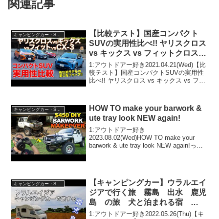
関連記事
【比較テスト】国産コンパクト
キャンピングカー・SUV人気車種
SUVの実用性比べ!! ヤリスクロス
vs キックス vs フィットクロスタ
ー vs CX-3 E-CarLife with 五味や
1:アウトドアー好き2021.04.21(Wed)【比
すたか
較テスト】国産コンパクトSUVの実用性
比べ!! ヤリスクロス vs キックス vs フィ
ットクロスター vs CX-3 E-CarLife with
五味やすたかって人気で話題らしい
ぞ、...
HOW TO make your barwork &
キャンピングカー・SUV人気車種
ute tray look NEW again!
1:アウトドアー好き
2023.08.02(Wed)HOW TO make your
barwork & ute tray look NEW again!って
人気で話題らしいぞ、見逃さないで！！
2:アウトドアー好き2023.08.02(Wed...
【キャンピングカー】ウラルエイ
キャンピングカー・SUV人気車種
ジアで行く旅 霧島 出水 鹿児
島 の旅 犬と泊まれる宿
D+KIRISHIMA いやしの宿いに
1:アウトドアー好き2022.05.26(Thu)【キ