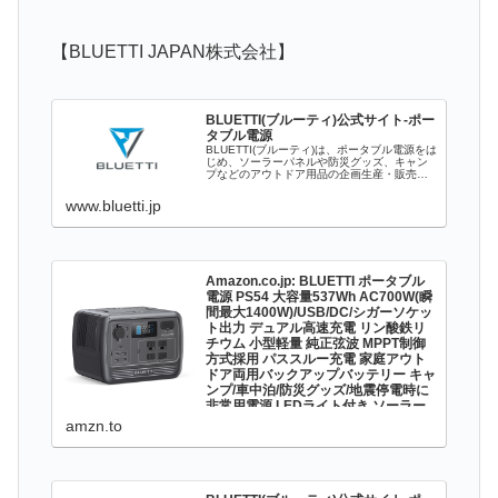
【BLUETTI JAPAN株式会社】
BLUETTI(ブルーティ)公式サイト-ポー
タブル電源
BLUETTI(ブルーティ)は、ポータブル電源をは
じめ、ソーラーパネルや防災グッズ、キャン
プなどのアウトドア用品の企画生産・販売を
行っております。
www.bluetti.jp
Amazon.co.jp: BLUETTI ポータブル
電源 PS54 大容量537Wh AC700W(瞬
間最大1400W)/USB/DC/シガーソケッ
ト出力 デュアル高速充電 リン酸鉄リ
チウム 小型軽量 純正弦波 MPPT制御
方式採用 パススルー充電 家庭アウト
ドア両用バックアップバッテリー キャ
ンプ/車中泊/防災グッズ/地震停電時に
非常用電源 LEDライト付き ソーラー
充電 50Hz/60Hz対応 : DIY・工具・ガ
amzn.to
ーデン
Amazon.co.jp: BLUETTI ポータブル電源
PS54 大容量537Wh AC700W(瞬間最大
1400W)/USB/DC/シガーソケット出力 デュア
ル高速充電 リン酸鉄リチウム 小型軽量 純正