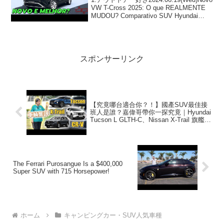
KICKS
VW T-Cross 2025: O que REALMENTE
MUDOU? Comparativo SUV Hyundai
CRETA, GM Tracker, Nissan ...
スポンサーリンク
【究竟哪台適合你？！】國產SUV最佳接
班人是誰？嘉偉哥帶你一探究竟｜Hyundai
Tucson L GLTH-C、Nissan X-Trail 旗艦
版、Honda CR-V Prestige
The Ferrari Purosangue Is a $400,000
Super SUV with 715 Horsepower!
ホーム
キャンピングカー・SUV人気車種