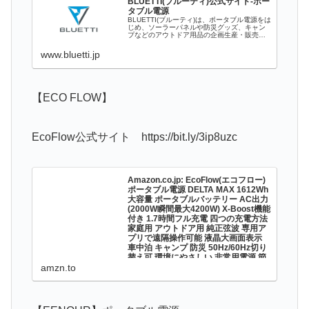
BLUETTI(ブルーティ)公式サイト-ポー
弦波 MPPT制御方式採用 パス...
タブル電源
BLUETTI(ブルーティ)は、ポータブル電源をは
じめ、ソーラーパネルや防災グッズ、キャン
プなどのアウトドア用品の企画生産・販売を
行っております。
www.bluetti.jp
【ECO FLOW】
EcoFlow公式サイト https://bit.ly/3ip8uzc
Amazon.co.jp: EcoFlow(エコフロー)
ポータブル電源 DELTA MAX 1612Wh
大容量 ポータブルバッテリー AC出力
(2000W瞬間最大4200W) X-Boost機能
付き 1.7時間フル充電 四つの充電方法
家庭用 アウトドア用 純正弦波 専用ア
プリで遠隔操作可能 液晶大画面表示
車中泊 キャンプ 防災 50Hz/60Hz切り
替え可 環境にやさしい 非常用電源 節
電対応 : DIY・工具・ガーデン
amzn.to
Amazon.co.jp: EcoFlow(エコフロー) ポータブ
ル電源 DELTA MAX 1612Wh 大容量 ポータブ
ルバッテリー AC出力(2000W瞬間最大
4200W) X-Boost機能付き 1.7時間フル充電 四
つの充電方法家...