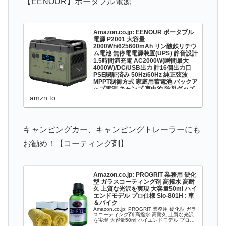
【EENOUR】ポータブル電源
Amazon.co.jp: EENOUR ポータブル
電源 P2001 大容量
2000Wh/625600mAh リン酸鉄リチウ
ム電池 無停電電源装置(UPS) 静音設計
1.5時間満充電 AC2000W(瞬間最大
4000W)/DC/USB出力 計16個出力口
PSE認証済み 50Hz/60Hz 純正弦波
MPPT制御方式 家庭用蓄電池 バックア
ップ電源 キャンプ 車中泊 防災グッズ
停電時に : DIY・工具・ガーデン
amzn.to
Amazon.co.jp: EENOUR ポータブル電源
P2001 大容量 2000Wh/625600mAh リン酸
鉄リチウム電池 無停電電源装置(UPS) 静音設
計 1.5時間満充電 AC2000W(瞬間最大
4000W)/DC/USB出...
キャンピングカー、キャンピングトレーラーにも
お勧め！【コーティング剤】
Amazon.co.jp: PROGRIT 業務用 硬化
型 ガラスコーティング剤 高撥水 高耐
久 上質な光沢を実現 大容量50ml ハイ
エンドモデル プロ仕様 Sio-801H : 車
＆バイク
Amazon.co.jp: PROGRIT 業務用 硬化型 ガラ
スコーティング剤 高撥水 高耐久 上質な光沢
を実現 大容量50ml ハイエンドモデル プロ仕
様 Sio-801H : 車＆バイク