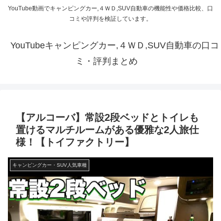
YouTube動画でキャンピングカー,４ＷＤ,SUV自動車の機能性や価格比較、口
コミや評判を検証しています。
YouTubeキャンピングカー,４ＷＤ,SUV自動車の口コ
ミ・評判まとめ
【アルコーバ】常設2段ベッドとトイレも
置けるマルチルームがある優雅な2人旅仕
様！【トイファクトリー】
キャンピングカー・SUV人気車種