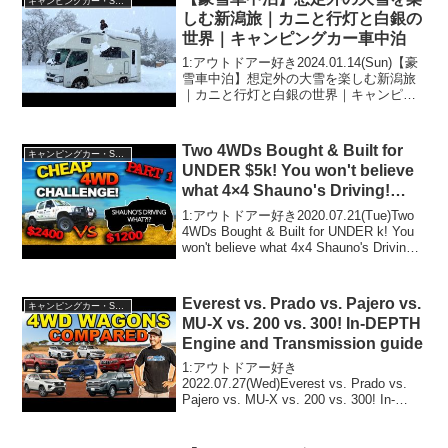
キャンピングカー・SUV人気車種
しむ新潟旅｜カニと行灯と白銀の
世界｜キャンピングカー車中泊
1:アウトドアー好き2024.01.14(Sun)【豪
雪車中泊】想定外の大雪を楽しむ新潟旅
｜カニと行灯と白銀の世界｜キャンピン
グカー車中泊って人気で話題らしいぞ、
見逃さないで！！2:アウトドアー好き
2024.01.14(Sun)この動画...
Two 4WDs Bought & Built for
キャンピングカー・SUV人気車種
UNDER $5k! You won't believe
what 4×4 Shauno's Driving!
EPISODE 1
1:アウトドアー好き2020.07.21(Tue)Two
4WDs Bought & Built for UNDER k! You
won't believe what 4x4 Shauno's Driving!
EPISODE 1って人気...
Everest vs. Prado vs. Pajero vs.
キャンピングカー・SUV人気車種
MU-X vs. 200 vs. 300! In-DEPTH
Engine and Transmission guide
1:アウトドアー好き
2022.07.27(Wed)Everest vs. Prado vs.
Pajero vs. MU-X vs. 200 vs. 300! In-
DEPTH Engine and Transmission guideっ
て...