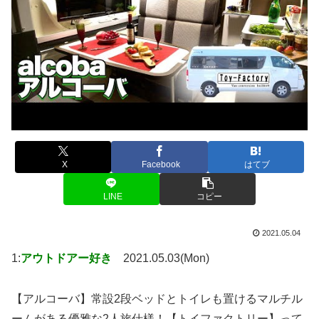
X
Facebook
はてブ
LINE
コピー
2021.05.04
1:
アウトドアー好き
2021.05.03(Mon)
【アルコーバ】常設2段ベッドとトイレも置けるマルチル
ームがある優雅な2人旅仕様！【トイファクトリー】って