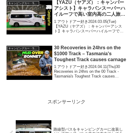
【YAZU（ヤアズ）：キャンパー
キャンピングカー・SUV人気車種
アシスト】キャラバンスーパーハ
イルーフで高い室内高の二人旅仕
様バンコン キャンピングカー
1:アウトドアー好き2024.03.05(Tue)
【YAZU（ヤアズ）：キャンパーアシス
ト】キャラバンスーパーハイルーフで高
い室内高の二人旅仕様バンコン キャンピ
ングカーって人気で話題らしいぞ、見逃
さないで！！2:アウトドアー好き2024....
30 Recoveries in 24hrs on the
キャンピングカー・SUV人気車種
$1000 Track – Tasmania's
Toughest Track causes carnage
1:アウトドアー好き2024.04.11(Thu)30
Recoveries in 24hrs on the 00 Track -
Tasmania's Toughest Track causes
carnageって人気で話題らしいぞ、見逃...
スポンサーリンク
路線型バスをキャンピングカーに改装し