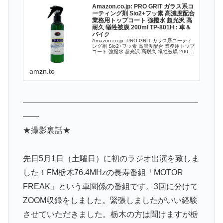
Amazon.co.jp: PRO GRIT ガラス系コ
ーティング剤 Sio2+フッ素 高濃度配合
業務用トップコート 強撥水 超光沢 高
耐久 犠牲被膜 200ml TP-801H : 車＆
バイク
Amazon.co.jp: PRO GRIT ガラス系コーティ
ング剤 Sio2+フッ素 高濃度配合 業務用トップ
コート 強撥水 超光沢 高耐久 犠牲被膜 200ml
TP-801H : 車＆バイク
amzn.to
——————————————————————
——
★撮影裏話★
先日5月1日（土曜日）に初のラジオ出演を致しま
した！FM栃木76.4MHzの長寿番組「MOTOR
FREAK」という車関係の番組です。3回に分けて
ZOOM収録をしました。緊張しましたがいい経験
させていただきました。栃木の方は聞けますが栃