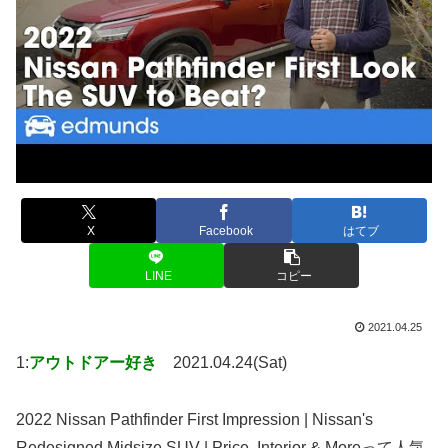
X
Facebook
はてブ
LINE
コピー
2021.04.25
1:
アウトドアー好き
2021.04.24(Sat)
2022 Nissan Pathfinder First Impression | Nissan's
Redesigned Midsize SUV | Price, Interior & Moreって人気