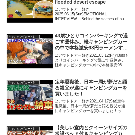
flooded desert escape
1:アウトドアー好き
2025.06.15(Sun)EMOTIONAL
INTERVIEW – Behind the scenes of our
flooded desert escapeって人気で話題ら
しいぞ、見逃さないで！！2:アウトド
ア...
43歳ひとりコインパーキングで過
キャンピングカー・SUV人気車種
ごす昼休み。軽キャンピングカー
の中で本格激安98円ラーメンすす
る姿を嫁が実況
1:アウトドアー好き2021.03.12(Fri)43歳ひ
とりコインパーキングで過ごす昼休み。
軽キャンピングカーの中で本格激安98円
ラーメンすする姿を嫁が実況って人気で
話題らしいぞ、見逃さないで！！2:アウ
トドアー好き2021.03.12(...
定年退職後、日本一周が夢だと語
キャンピングカー・SUV人気車種
る親父が遂にキャンピングカーを
買いました！
1:アウトドアー好き2021.04.17(Sat)定年
退職後、日本一周が夢だと語る親父が遂
にキャンピングカーを買いました！って
人気で話題らしいぞ、見逃さないで！！
2:アウトドアー好き2021.04.17(Sat)この
動画は注目です！3:アウ...
【美しい室内とクイーンサイズの
キャンピングカー・SUV人気車種
常設ベッド付きキャンピングカ