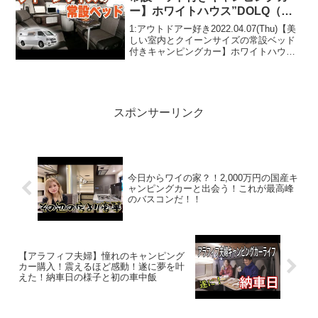
ー】ホワイトハウス”DOLQ（ド
ルク）”
1:アウトドアー好き2022.04.07(Thu)【美
しい室内とクイーンサイズの常設ベッド
付きキャンピングカー】ホワイトハウ
ス”DOLQ（ドルク）”って人気で話題らし
いぞ、見逃さないで！！2:アウトドアー
好き2022.04.07(Thu)こ...
スポンサーリンク
今日からワイの家？！2,000万円の国産キ
ャンピングカーと出会う！これが最高峰
のバスコンだ！！
【アラフィフ夫婦】憧れのキャンピング
カー購入！震えるほど感動！遂に夢を叶
えた！納車日の様子と初の車中飯