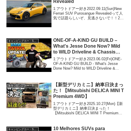
Revealed
1:アウトドアー好き2022.09.11(Sun)New
Ferrari SUV Purosangue Revealedって人
気で話題らしいぞ、見逃さないで！！2:
アウトドアー好き2022.09.11(Sun)この動
画は注目です！3:アウト...
ONE-OF-A-KIND GU BUILD –
キャンピングカー・SUV人気車種
What's Jesse Done Now? Mild
to WILD Driveline & Chassis
Transformation
1:アウトドアー好き2023.06.02(Fri)ONE-
OF-A-KIND GU BUILD - What's Jesse
Done Now? Mild to WILD Driveline &
Chassis Transformation...
【新型デリカミニ】納車日決まっ
キャンピングカー・SUV人気車種
た！【Mitsubishi DELICA MINI T
Premium 4WD】
1:アウトドアー好き2025.10.27(Mon)【新
型デリカミニ】納車日決まった！
【Mitsubishi DELICA MINI T Premium
4WD】って人気で話題らしいぞ、見逃さ
ないで！！2:アウトドアー好き
2025.10.27...
10 Melhores SUVs para
キャンピングカー・SUV人気車種