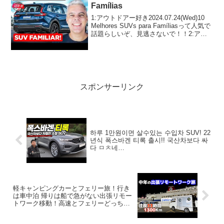
Famílias
1:アウトドアー好き2024.07.24(Wed)10
Melhores SUVs para Famíliasって人気で
話題らしいぞ、見逃さないで！！2:アウ
トドアー好き2024.07.24(Wed)この動画は
注目です！3:アウトドアー好き...
スポンサーリンク
하루 1만원이면 살수있는 수입차 SUV! 22
년식 폭스바겐 티록 출시!! 국산차보다 싸
다 ㅁㅊ네…
軽キャンピングカーとフェリー旅！行き
は車中泊 帰りは船で急がない出張リモー
トワーク移動！高速とフェリーどっちが
安いか費用比較【名門大洋フェリー福岡
→大阪】