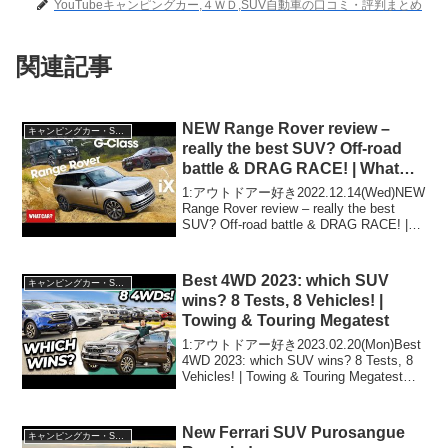
YouTubeキャンピングカー,４ＷＤ,SUV自動車の口コミ・評判まとめ
関連記事
NEW Range Rover review –
キャンピングカー・SUV人気車種
really the best SUV? Off-road
battle & DRAG RACE! | What
Car?
1:アウトドアー好き2022.12.14(Wed)NEW
Range Rover review – really the best
SUV? Off-road battle & DRAG RACE! |
What Car?って人気で話題らし...
Best 4WD 2023: which SUV
キャンピングカー・SUV人気車種
wins? 8 Tests, 8 Vehicles! |
Towing & Touring Megatest
1:アウトドアー好き2023.02.20(Mon)Best
4WD 2023: which SUV wins? 8 Tests, 8
Vehicles! | Towing & Touring Megatestっ
て人気で話題らしいぞ、見逃さな...
New Ferrari SUV Purosangue
キャンピングカー・SUV人気車種