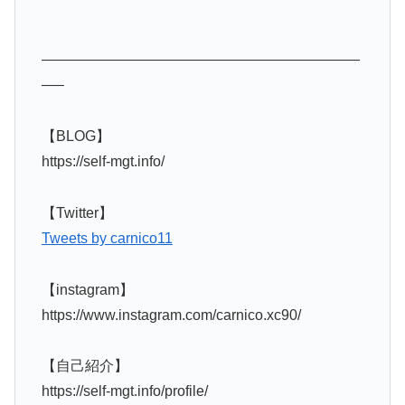
——————————————————————
—–
【BLOG】
https://self-mgt.info/
【Twitter】
Tweets by carnico11
【instagram】
https://www.instagram.com/carnico.xc90/
【自己紹介】
https://self-mgt.info/profile/