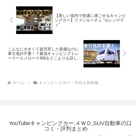
【美しい室内で快適に過ごせるキャンピ
ングカー】ファンルーチェ ”セレンゲテ
ィ”
こんなに大きくて超充実した装備なのに
牽引免許不要！？最強キャンピングトレ
ーラーエメロード406をどこよりも詳しく
ご紹介！
ホーム
キャンピングカー・SUV人気車種
YouTubeキャンピングカー,４ＷＤ,SUV自動車の口
コミ・評判まとめ