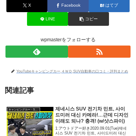
X
Facebook
はてブ
LINE
コピー
wpmasterをフォローする
YouTubeキャンピングカー,４ＷＤ,SUV自動車の口コミ・評判まとめ
関連記事
제네시스 SUV 전기차 민트, 사이
キャンピングカー・SUV人気車種
드미러 대신 카메라!…근데 디자인
이래도 되나? 충격! (w/샷스파이)
1:アウトドアー好き2020.09.01(Tue)제네
시스 SUV 전기차 민트, 사이드미러 대신