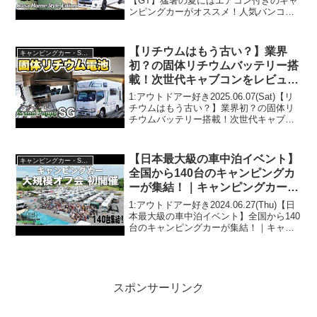
【GT】猛暑の夏にはエアコン付きのキャ
ンピングカーがオススメ！人気バンコン
を徹底レビュー！【トイファクトリー】
って人気で話題らしいぞ、見逃さない
で！！2:アウトドアー好き2022.07.03...
【リチウムはもう古い？】業界
キャンピングカー・SUV人気車種
初？の固体リチウムバッテリー搭
載！次世代キャブコンをレビュー
【グランドパピーSG】
1:アウトドアー好き2025.06.07(Sat)【リ
チウムはもう古い？】業界初？の固体リ
チウムバッテリー搭載！次世代キャブコ
ンをレビュー【グランドパピーSG】って
人気で話題らしいぞ、見逃さないで！！
2:アウトドアー好き2025.06.07...
【日本最大級の車中泊イベント】
キャンピングカー・SUV人気車種
全国から140台のキャンピングカ
ーが集結！｜キャンピングカーバ
ケーションin関東｜関東地区初開
1:アウトドアー好き2024.06.27(Thu)【日
催
本最大級の車中泊イベント】全国から140
台のキャンピングカーが集結！｜キャン
ピングカーバケーションin関東｜関東地
区初開催って人気で話題らしいぞ、見逃
さないで！！2:アウトドアー好き20...
スポンサーリンク