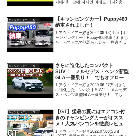
카메라!…근데 디자인 이래도 되나? 충격!
(w/샷스파이)って人気で話題らしいぞ、見
逃さないで！！2:アウトドアー好き
2020.09...
【キャンピングカー】Puppy480
キャンピングカー・SUV人気車種
納車されました！
1:アウトドアー好き2022.08.18(Thu)【キ
ャンピングカー】Puppy480納車されまし
た！って人気で話題らしいぞ、見逃さな
いで！！2:アウトドアー好き
2022.08.18(Thu)この動画は注目です！3:
アウトドアー好き2022...
さらに進化したコンパクト
キャンピングカー・SUV人気車種
SUV！ メルセデス・ベンツ新型
GLA一番乗り！ でもオフロード
でちょっとだけ！
1:アウトドアー好き2020.06.27(Sat)さら
に進化したコンパクトSUV！ メルセデ
ス・ベンツ新型GLA一番乗り！ でもオ
フロードでちょっとだけ！って人気で話
題らしいぞ、見逃さないで！！2:アウト
ドアー好き2020.06.27(Sa...
【GT】猛暑の夏にはエアコン付
キャンピングカー・SUV人気車種
きのキャンピングカーがオスス
メ！人気バンコンを徹底レビュ
ー！【トイファクトリー】
1:アウトドアー好き2022.07.03(Sun)