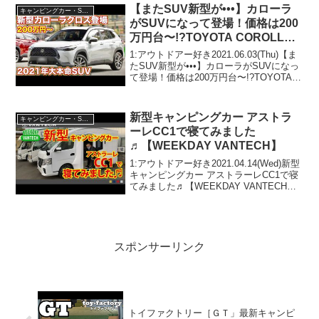
逃さないで！！2:アウトドアー好き2...
【またSUV新型が•••】カローラ
キャンピングカー・SUV人気車種
がSUVになって登場！価格は200
万円台〜!?TOYOTA COROLLA
CROSS
1:アウトドアー好き2021.06.03(Thu)【ま
たSUV新型が•••】カローラがSUVになっ
て登場！価格は200万円台〜!?TOYOTA
COROLLA CROSSって人気で話題らしい
ぞ、見逃さないで！！2:アウトドアー好
き2021....
新型キャンピングカー アストラ
キャンピングカー・SUV人気車種
ーレCC1で寝てみました
♬【WEEKDAY VANTECH】
1:アウトドアー好き2021.04.14(Wed)新型
キャンピングカー アストラーレCC1で寝
てみました♬【WEEKDAY VANTECH】
って人気で話題らしいぞ、見逃さない
で！！2:アウトドアー好き
2021.04.14(Wed)この動画は...
スポンサーリンク
トイファクトリー［ＧＴ」最新キャンピ