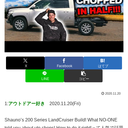
X
Facebook
はてブ
LINE
コピー
2020.11.20
1:
アウトドアー好き
2020.11.20(Fri)
Shauno’s 200 Series LandCruiser Build! What NO-ONE
told you about ute chops! How to do it right!って人気で話題