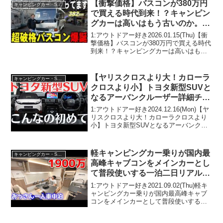
【衝撃価格】バスコンが380万円
キャンピングカー・SUV人気車種
で買える時代到来！？キャンピン
グカーは高いはもう古いのか。50
代からでも夢を叶えられるキャン
1:アウトドアー好き2026.01.15(Thu)【衝
ピングカーが入庫！！
撃価格】バスコンが380万円で買える時代
到来！？キャンピングカーは高いはもう
古いのか。50代からでも夢を叶えられる
キャンピングカーが入庫！！って人気で
話題らしいぞ、見逃さないで！！2:ア...
【ヤリスクロスより大！カローラ
キャンピングカー・SUV人気車種
クロスより小】トヨタ新型SUVと
なるアーバンクルーザー詳細チェ
ック！！内外装など新しい⑥のポ
1:アウトドアー好き2024.12.16(Mon)【ヤ
イントを紹介
リスクロスより大！カローラクロスより
小】トヨタ新型SUVとなるアーバンクル
ーザー詳細チェック！！内外装など新し
い⑥のポイントを紹介って人気で話題ら
しいぞ、見逃さないで！！2:アウトドア
軽キャンピングカー乗りが国内最
キャンピングカー・SUV人気車種
ー...
高峰キャブコンをメインカーとし
て普段使いする一泊二日リアルな
車中泊【2021年最新型
1:アウトドアー好き2021.09.02(Thu)軽キ
SAKURA】
ャンピングカー乗りが国内最高峰キャブ
コンをメインカーとして普段使いする一
泊二日リアルな車中泊【2021年最新型
SAKURA】って人気で話題らしいぞ、見