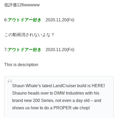
低評価126wwwww
6:
アウトドアー好き
2020.11.20(Fri)
この動画消されないよな？
7:
アウトドアー好き
2020.11.20(Fri)
This is description
Shaun Whale’s latest LandCruiser build is HERE!
Shauno heads over to DMW Industries with his
brand new 200 Series, not even a day old – and
shows us how to do a PROPER ute chop!