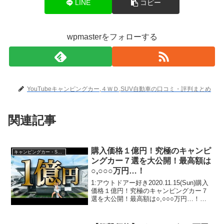
LINE
コピー
wpmasterをフォローする
YouTubeキャンピングカー,４ＷＤ,SUV自動車の口コミ・評判まとめ
関連記事
購入価格１億円！究極のキャンピ
キャンピングカー・SUV人気車種
ングカー７選を大公開！最高額は
○,○○○万円…！
1:アウトドアー好き2020.11.15(Sun)購入
価格１億円！究極のキャンピングカー７
選を大公開！最高額は○,○○○万円…！っ
て人気で話題らしいぞ、見逃さない
で！！2:アウトドアー好き
2020.11.15(Sun)この動画は注目です！3...