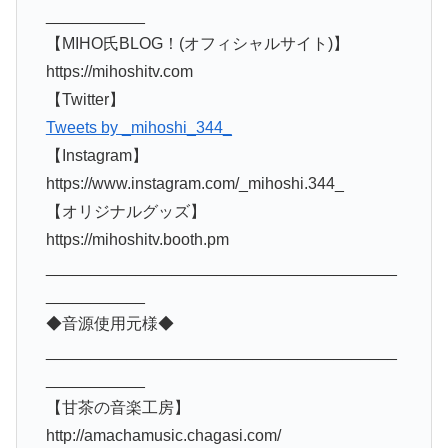
___________
【MIHO氏BLOG！(オフィシャルサイト)】
https://mihoshitv.com
【Twitter】
Tweets by _mihoshi_344_
【Instagram】
https://www.instagram.com/_mihoshi.344_
【オリジナルグッズ】
https://mihoshitv.booth.pm
_______________________________________
___________
◆音源使用元様◆
_______________________________________
___________
【甘茶の音楽工房】
http://amachamusic.chagasi.com/