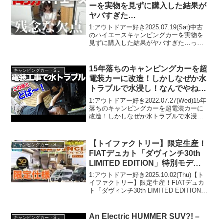
ーを実物を見ずに購入した結果が
ヤバすぎた…
1:アウトドアー好き2025.07.19(Sat)中古
のハイエースキャンピングカーを実物を
見ずに購入した結果がヤバすぎた…って
人気で話題らしいぞ、見逃さないで！！
2:アウトドアー好き2025.07.19(Sat)この
動画は注目です！3:アウ...
15年落ちのキャンピングカーを超
キャンピングカー・SUV人気車種
電装カーに改造！しかしなぜか水
トラブルで水浸し！なんでやねー
ん！電装工事計画②
1:アウトドアー好き2022.07.27(Wed)15年
落ちのキャンピングカーを超電装カーに
改造！しかしなぜか水トラブルで水浸
し！なんでやねーん！電装工事計画②っ
て人気で話題らしいぞ、見逃さない
で！！2:アウトドアー好き2022.07.27...
【トイファクトリー】限定生産！
キャンピングカー・SUV人気車種
FIATデュカト「ダヴィンチ30th
LIMITED EDITION」特別モデル
が新登場！
1:アウトドアー好き2025.10.02(Thu)【ト
イファクトリー】限定生産！FIATデュカ
ト「ダヴィンチ30th LIMITED EDITION」
特別モデルが新登場！って人気で話題ら
しいぞ、見逃さないで！！2:アウトドア
ー好き2025....
An Electric HUMMER SUV?! –
キャンピングカー・SUV人気車種