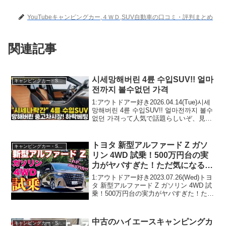
YouTubeキャンピングカー,４ＷＤ,SUV自動車の口コミ・評判まとめ
関連記事
시세망해버린 4륜 수입SUV!! 얼마
キャンピングカー・SUV人気車種
전까지 볼수없던 가격
1:アウトドアー好き2026.04.14(Tue)시세
망해버린 4륜 수입SUV!! 얼마전까지 볼수
없던 가격って人気で話題らしいぞ、見逃
さないで！！2:アウトドアー好き
2026.04.14(Tue)この動画は注目です！3:
アウトドアー好...
トヨタ 新型アルファード Z ガソ
キャンピングカー・SUV人気車種
リン 4WD 試乗！500万円台の実
力がヤバすぎた！ただ気になる点
もある…TOYOTA NEW
1:アウトドアー好き2023.07.26(Wed)トヨ
ALPHARD Z GAS 4WD Test
タ 新型アルファード Z ガソリン 4WD 試
乗！500万円台の実力がヤバすぎた！ただ
Drive
気になる点もある...TOYOTA NEW
ALPHARD Z GAS 4WD Test Drive...
中古のハイエースキャンピングカ
キャンピングカー・SUV人気車種