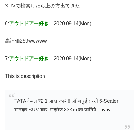
SUVで検索したら上の方出てきた
6:
アウトドアー好き
2020.09.14(Mon)
高評価259wwwww
7:
アウトドアー好き
2020.09.14(Mon)
This is description
TATA केवल ₹2.1 लाख रुपये !! लॉन्च हुई सस्ती 6-Seater
शानदार SUV कार, माईलेज 33Km का जानिये…🔥🔥