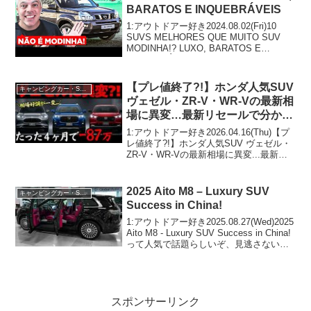
BARATOS E INQUEBRÁVEIS
1:アウトドアー好き2024.08.02(Fri)10
SUVS MELHORES QUE MUITO SUV
MODINHA!? LUXO, BARATOS E
INQUEBRÁVEISって人気で話題らしい
ぞ、見逃さないで！！2:アウトド...
【プレ値終了?!】ホンダ人気SUV
キャンピングカー・SUV人気車種
ヴェゼル・ZR-V・WR-Vの最新相
場に異変…最新リセールで分かっ
た“損しないSUV”を中古車プロが
1:アウトドアー好き2026.04.16(Thu)【プ
徹底比較！
レ値終了?!】ホンダ人気SUV ヴェゼル・
ZR-V・WR-Vの最新相場に異変...最新リ
セールで分かった“損しないSUV”を中古車
プロが徹底比較！って人気で話題らしい
ぞ、見逃さないで！！...
2025 Aito M8 – Luxury SUV
キャンピングカー・SUV人気車種
Success in China!
1:アウトドアー好き2025.08.27(Wed)2025
Aito M8 - Luxury SUV Success in China!
って人気で話題らしいぞ、見逃さない
で！！2:アウトドアー好き
2025.08.27(Wed)この動画は注目...
スポンサーリンク