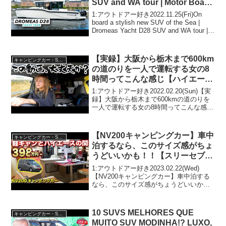
SUV and WA tour | Motor Boat
& Yachting
1:アウトドアー好き2022.11.25(Fri)On
board a stylish new SUV of the Sea |
Dromeas Yacht D28 SUV and WA tour |
Motor Boat & Yachti...
【実録】大阪から栃木まで600km
キャンピングカー・SUV人気車種
の道のりを一人で運転する女の8
時間ってこんな感じ【ハイエース
キャンピングカー】
1:アウトドアー好き2022.02.20(Sun)【実
録】大阪から栃木まで600kmの道のりを
一人で運転する女の8時間ってこんな感じ
【ハイエースキャンピングカー】って人
気で話題らしいぞ、見逃さないで！！2:
アウトドアー好き2022.02.2...
【NV200キャンピングカー】車中
キャンピングカー・SUV人気車種
泊するなら、このサイズ感がちょ
うどいいかも！！【スリーセブ
ン】
1:アウトドアー好き2023.02.22(Wed)
【NV200キャンピングカー】車中泊する
なら、このサイズ感がちょうどいいか
も！！【スリーセブン】って人気で話題
らしいぞ、見逃さないで！！2:アウトド
アー好き2023.02.22(Wed)この...
10 SUVS MELHORES QUE
キャンピングカー・SUV人気車種
MUITO SUV MODINHA!? LUXO,