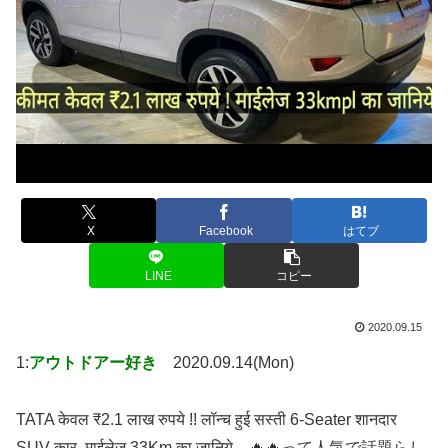
X
Facebook
はてブ
LINE
コピー
2020.09.15
1:
アウトドアー好き
2020.09.14(Mon)
TATA केवल ₹2.1 लाख रुपये !! लॉन्च हुई सस्ती 6-Seater शानदार
SUV कार, माईलेज 33Km का जानिये…🔥🔥って人気で話題らし