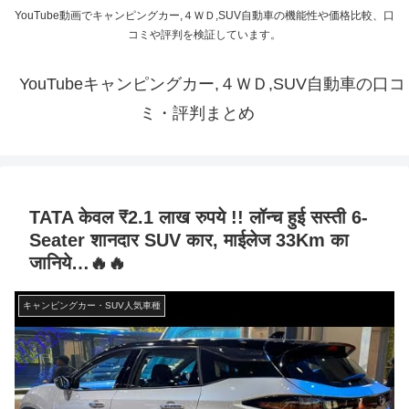
YouTube動画でキャンピングカー,４ＷＤ,SUV自動車の機能性や価格比較、口
コミや評判を検証しています。
YouTubeキャンピングカー,４ＷＤ,SUV自動車の口コ
ミ・評判まとめ
TATA केवल ₹2.1 लाख रुपये !! लॉन्च हुई सस्ती 6-
Seater शानदार SUV कार, माईलेज 33Km का
जानिये…🔥🔥
キャンピングカー・SUV人気車種