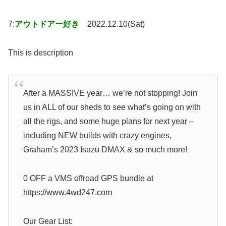
7:
アウトドアー好き
2022.12.10(Sat)
This is description
After a MASSIVE year… we’re not stopping! Join
us in ALL of our sheds to see what’s going on with
all the rigs, and some huge plans for next year –
including NEW builds with crazy engines,
Graham’s 2023 Isuzu DMAX & so much more!
0 OFF a VMS offroad GPS bundle at
https://www.4wd247.com
Our Gear List: