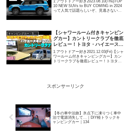
1:アウトドアー好き2023.08.10(Thu)TOP
10 NEW SUVs to BUY COMING in 2024
って人気で話題らしいぞ、見逃さない
で！！2:アウトドアー好き
2023.08.10(Thu)この動画は注目です！3:
ア...
【シャワールーム付きキャンピン
キャンピングカー・SUV人気車種
グカー】カントリークラブを徹底
レビュー！トヨタ・ハイエース・
スーパーロングベース、バンコン
1:アウトドアー好き2021.12.03(Fri)【シャ
の老舗レクビィが誇るハイエンド
ワールーム付きキャンピングカー】カン
トリークラブを徹底レビュー！トヨタ・
バンコン！道の駅巡りや車中泊の
ハイエース・スーパーロングベース、バ
旅に最適！
ンコンの老舗レクビィが誇るハイエンド
バンコン！道の駅巡りや車中泊の旅に最
適！...
スポンサーリンク
【冬の車中泊旅】氷点下に凍りつく車中
泊で電源消失して…｜DIY軽トラックキ
ャンピングカー｜134