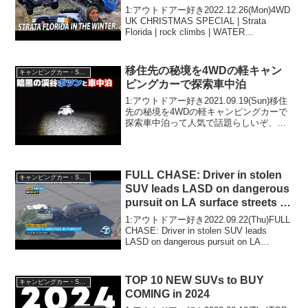
Laning | 4WDUK
1:アウトドアー好き2022.12.26(Mon)4WD
UK CHRISTMAS SPECIAL | Strata
Florida | rock climbs | WATER
CROSSINGS | Green Laning | 4WDU...
移住先の秘境を4WDの軽キャン
キャンピングカー・SUV人気車種
ピングカーで探索車中泊
1:アウトドアー好き2021.09.19(Sun)移住
先の秘境を4WDの軽キャンピングカーで
探索車中泊って人気で話題らしいぞ、見
逃さないで！！2:アウトドアー好き
2021.09.19(Sun)この動画は注目です！3:
アウトドアー好き2021...
FULL CHASE: Driver in stolen
キャンピングカー・SUV人気車種
SUV leads LASD on dangerous
pursuit on LA surface streets l
ABC7
1:アウトドアー好き2022.09.22(Thu)FULL
CHASE: Driver in stolen SUV leads
LASD on dangerous pursuit on LA
surface streets l ABC7って...
TOP 10 NEW SUVs to BUY
キャンピングカー・SUV人気車種
COMING in 2024