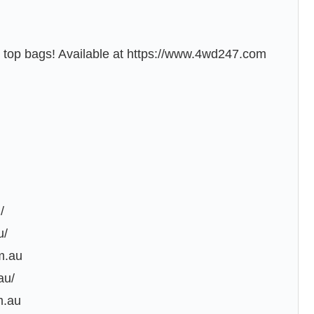
op bags! Available at https://www.4wd247.com
/
u/
m.au
au/
m.au