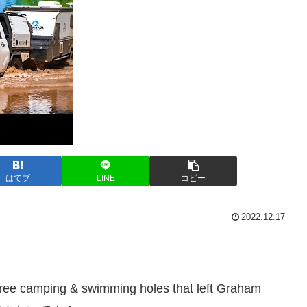
はてブ
LINE
コピー
2022.12.17
ee camping & swimming holes that left Graham