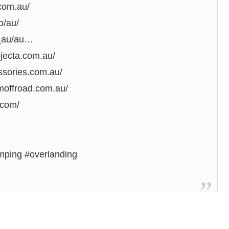
com.au/
o/au/
en_au/au…
ojecta.com.au/
ssories.com.au/
moffroad.com.au/
.com/
mping #overlanding