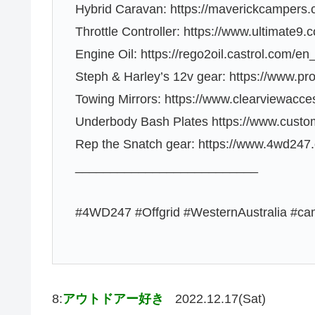
Hybrid Caravan: https://maverickcampers.
Throttle Controller: https://www.ultimate9.c
Engine Oil: https://rego2oil.castrol.com/
Steph & Harley’s 12v gear: https://www.pr
Towing Mirrors: https://www.clearviewacce
Underbody Bash Plates https://www.custo
Rep the Snatch gear: https://www.4wd247
__________________________
#4WD247 #Offgrid #WesternAustralia #ca
8:
アウトドアー好き
2022.12.17(Sat)