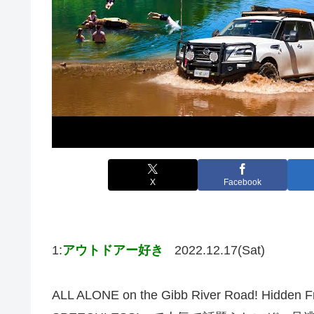
X
Facebook
1:
アウトドアー好き
2022.12.17(Sat)
ALL ALONE on the Gibb River Road! Hidden Fr