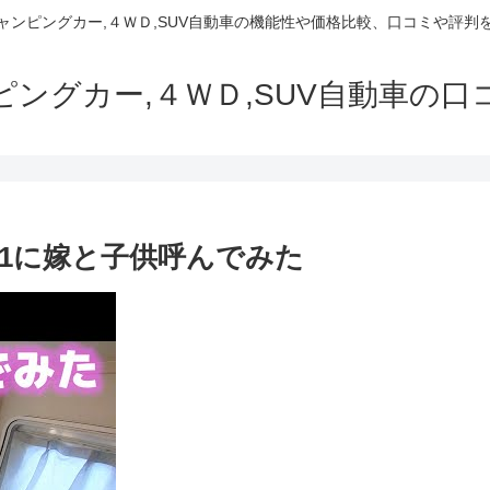
でキャンピングカー,４ＷＤ,SUV自動車の機能性や価格比較、口コミや評
ャンピングカー,４ＷＤ,SUV自動車の
y1に嫁と子供呼んでみた