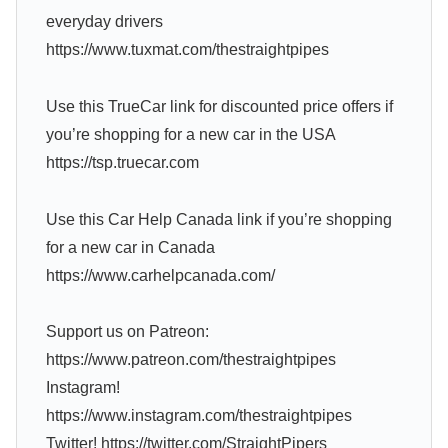
everyday drivers
https://www.tuxmat.com/thestraightpipes
Use this TrueCar link for discounted price offers if
you’re shopping for a new car in the USA
https://tsp.truecar.com
Use this Car Help Canada link if you’re shopping
for a new car in Canada
https://www.carhelpcanada.com/
Support us on Patreon:
https://www.patreon.com/thestraightpipes
Instagram!
https://www.instagram.com/thestraightpipes
Twitter! https://twitter.com/StraightPipers