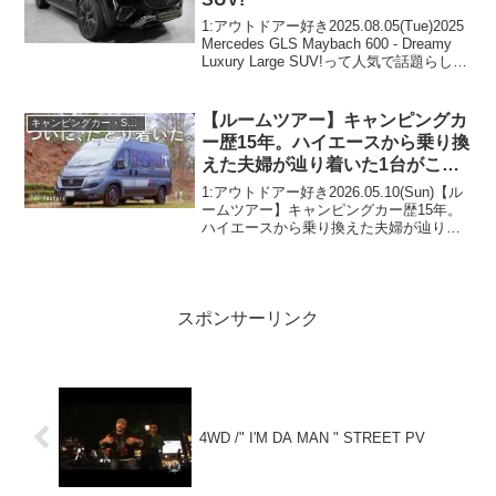
1:アウトドアー好き2025.08.05(Tue)2025
Mercedes GLS Maybach 600 - Dreamy
Luxury Large SUV!って人気で話題らしい
ぞ、見逃さないで！！2:アウトドアー好
き2025.08.0...
【ルームツアー】キャンピングカ
キャンピングカー・SUV人気車種
ー歴15年。ハイエースから乗り換
えた夫婦が辿り着いた1台がこち
ら。
1:アウトドアー好き2026.05.10(Sun)【ル
ームツアー】キャンピングカー歴15年。
ハイエースから乗り換えた夫婦が辿り着
いた1台がこちら。って人気で話題らしい
ぞ、見逃さないで！！2:アウトドアー好
き2026.05.10(Sun)この...
スポンサーリンク
4WD /" I'M DA MAN " STREET PV