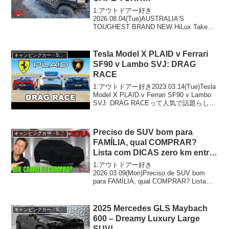
1:アウトドアー好き
2026.08.04(Tue)AUSTRALIA'S
TOUGHEST BRAND NEW HiLux Takes
On CAPE YORK…って人気で話題らしい
ぞ、見逃さないで！！2:アウトドアー好
き2026.08.0...
Tesla Model X PLAID v Ferrari
キャンピングカー・SUV人気車種
SF90 v Lambo SVJ: DRAG
RACE
1:アウトドアー好き2023.03.14(Tue)Tesla
Model X PLAID v Ferrari SF90 v Lambo
SVJ: DRAG RACEって人気で話題らしい
ぞ、見逃さないで！！2:アウトドアー好
き2023.03....
Preciso de SUV bom para
キャンピングカー・SUV人気車種
FAMÍLIA, qual COMPRAR?
Lista com DICAS zero km entre
R$ 180 e 200 mil reais
1:アウトドアー好き
2026.03.09(Mon)Preciso de SUV bom
para FAMÍLIA, qual COMPRAR? Lista
com DICAS zero km entre R$ 180 e 200
mil r...
2025 Mercedes GLS Maybach
キャンピングカー・SUV人気車種
600 – Dreamy Luxury Large
SUV!