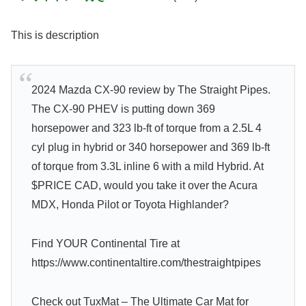
This is description
2024 Mazda CX-90 review by The Straight Pipes.
The CX-90 PHEV is putting down 369
horsepower and 323 lb-ft of torque from a 2.5L 4
cyl plug in hybrid or 340 horsepower and 369 lb-ft
of torque from 3.3L inline 6 with a mild Hybrid. At
$PRICE CAD, would you take it over the Acura
MDX, Honda Pilot or Toyota Highlander?
Find YOUR Continental Tire at
https://www.continentaltire.com/thestraightpipes
Check out TuxMat – The Ultimate Car Mat for