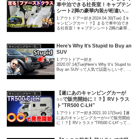
車中泊できる社長室！キャプテン
シート2脚の豪華内装が桁違い【#
セカンドハウス】#ハイエース #
1:アウトドアー好き2024.04.30(Tue)【キ
車中泊
ャンピングカー！？】まるで車中泊でき
る社長室！キャプテンシート2脚の豪華内
装が桁違い【#セカンドハウス】#ハイエ
ース #車中泊って人気で話題らしいぞ、
見逃さないで！！2:アウトドアー好き...
Here’s Why It’s Stupid to Buy an
キャンピングカー・SUV人気車種
SUV
1:アウトドアー好き
2020.07.14(Tue)Here’s Why It’s Stupid to
Buy an SUVって人気で話題らしいぞ、見
逃さないで！！2:アウトドアー好き
2020.07.14(Tue)この動画は注目です！3:
アウ...
【遂にあのキャンピングカーが
キャンピングカー・SUV人気車種
○○で販売開始に！？】RVトラス
ト”TR500 C-LH”
1:アウトドアー好き2021.10.17(Sun)【遂
にあのキャンピングカーが○○で販売開始
に！？】RVトラスト”TR500 C-LH”って人
気で話題らしいぞ、見逃さないで！！2:
アウトドアー好き2021.10.17(Sun)この動
画は注目...