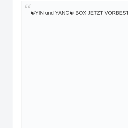
☯️YIN und YANG☯️ BOX JETZT VORBES