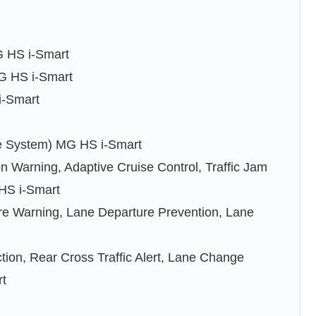
G HS i-Smart
MG HS i-Smart
i-Smart
t
ce System) MG HS i-Smart
ion Warning, Adaptive Cruise Control, Traffic Jam
 HS i-Smart
ure Warning, Lane Departure Prevention, Lane
ction, Rear Cross Traffic Alert, Lane Change
rt