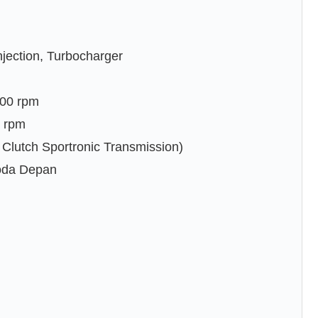
jection, Turbocharger
600 rpm
0 rpm
 Clutch Sportronic Transmission)
oda Depan