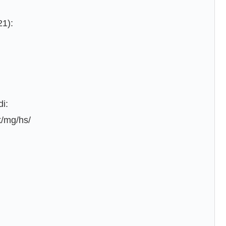
21):
i:
k/mg/hs/