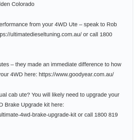
olden Colorado
performance from your 4WD Ute – speak to Rob
ps://ultimatedieseltuning.com.au/ or call 1800
utes – they made an immediate difference to how
 your 4WD here: https://www.goodyear.com.au/
ual cab ute? You will likely need to upgrade your
D Brake Upgrade kit here:
ltimate-4wd-brake-upgrade-kit or call 1800 819