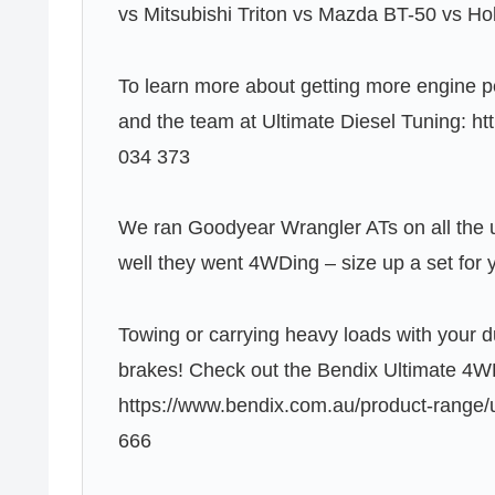
vs Mitsubishi Triton vs Mazda BT-50 vs H
To learn more about getting more engine 
and the team at Ultimate Diesel Tuning: htt
034 373
We ran Goodyear Wrangler ATs on all the 
well they went 4WDing – size up a set for
Towing or carrying heavy loads with your d
brakes! Check out the Bendix Ultimate 4W
https://www.bendix.com.au/product-range/u
666