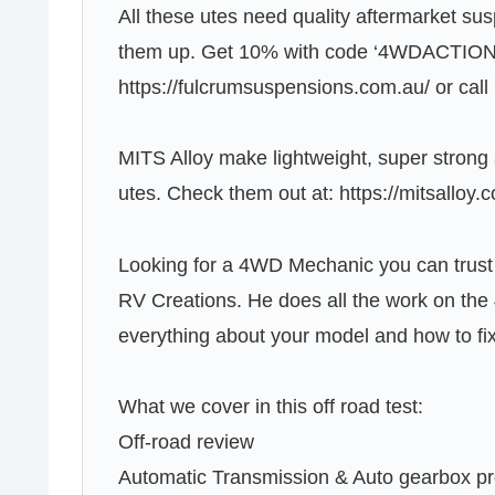
All these utes need quality aftermarket sus
them up. Get 10% with code ‘4WDACTION’ o
https://fulcrumsuspensions.com.au/ or cal
MITS Alloy make lightweight, super strong a
utes. Check them out at: https://mitsalloy.
Looking for a 4WD Mechanic you can trust
RV Creations. He does all the work on t
everything about your model and how to fix
What we cover in this off road test:
Off-road review
Automatic Transmission & Auto gearbox p