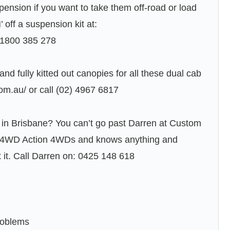
pension if you want to take them off-road or load
ff a suspension kit at:
l 1800 385 278
nd fully kitted out canopies for all these dual cab
com.au/ or call (02) 4967 6817
 in Brisbane? You can’t go past Darren at Custom
he 4WD Action 4WDs and knows anything and
 it. Call Darren on: 0425 148 618
roblems