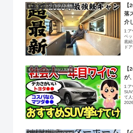
【
キャンピングカー・SUV人気車種
落
介
1:
ベッ
底紹
ドアー
【
キャンピングカー・SUV人気車種
が
1:
SU
て人
2026
【