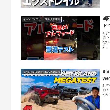
4
キャンピングカー・SUV人気車種
ド 
1:
みた
ない
3...
8 B
キャンピングカー・SUV人気車種
we
1:ア
TES
ない