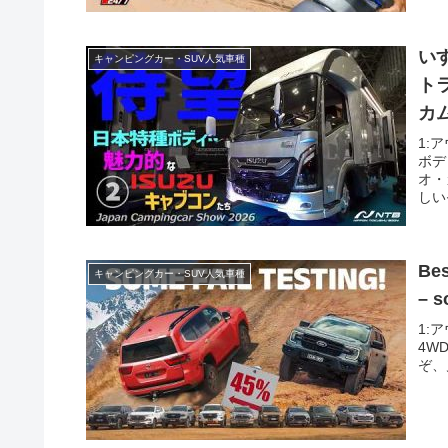
い
キャンピングカー・SUV人気車種
ト
カ
1:
ボデ
オ・
しい
Bes
キャンピングカー・SUV人気車種
– s
1:ア
4WD
ぞ、