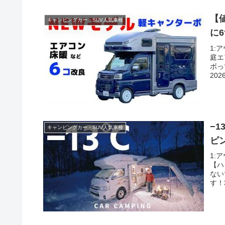
【
キャンピングカー・SUV人気車種
に
1:
庭エ
ボっ
2026
−
キャンピングカー・SUV人気車種
ピ
1:
【ハ
ない
す！