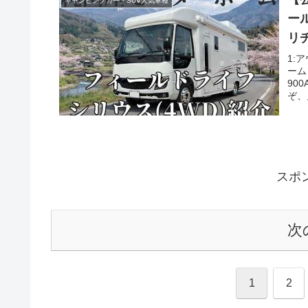
キャンピングカー・SUV人気車種
ー
リ
1:
ーム
90
ぞ、
スポ
次
1
2