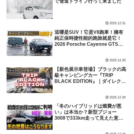
で雪道ドライブ行って来ました
2025.12.31
這哪是SUV！它是V8跑車！擁有
キャンピングカー・SUV人気車種
純正保時捷性能的跑旅就是它！
2026 Porsche Cayenne GTS
Coupé【新車試駕】
2025.12.30
【新色展示車登場】ブラックの高
キャンピングカー・SUV人気車種
級キャンピングカー『TRIP
BLACK EDITION』｜ダイレクト
カーズ徹底紹介！
2025.12.30
「冬のハイブリッドは燃費が悪
キャンピングカー・SUV人気車種
い」は本当か？新型プジョー
3008で333km走って見えた意外
な真実｜納車5ヶ月レポート