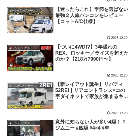
2025.12.29
【迷ったらこれ】季節を選ばない
キャンピングカー・SUV人気車種
最強２人旅バンコンをレビュー
【コットA/C仕様】
2025.12.29
【ついに4WD!?】3年遅れの
キャンピングカー・SUV人気車種
REX、ロッキー／ライズを超えた
のか？【218万7900円〜】
2025.12.28
【新レイアウト誕生】リバティ
キャンピングカー・SUV人気車種
52REi｜リアエントランス×コの
字ダイネットで家族が集まるキャ
ブコン【ジャパンキャンピングカ
ーショー2026出展】
2025.12.28
意外に知らない人が多い4駆！ #
キャンピングカー・SUV人気車種
ジムニー #四駆 #4×4 #車