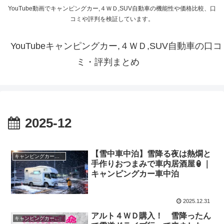
YouTube動画でキャンピングカー,４ＷＤ,SUV自動車の機能性や価格比較、口
コミや評判を検証しています。
YouTubeキャンピングカー,４ＷＤ,SUV自動車の口コ
ミ・評判まとめ
2025-12
【雪中車中泊】雪降る夜は熱燗と
キャンピングカー・SUV人気車種
手作りおつまみで車内居酒屋🏮｜
キャンピングカー車中泊
2025.12.31
アルト４ＷＤ購入！ 雪降ったん
キャンピングカー・SUV人気車種