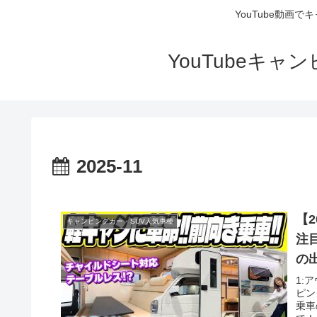
YouTube動画
YouTubeキ
2025-11
【2
キャンピングカー・SUV人気車種
注
の
1:ア
ピン
乗車