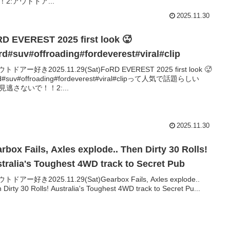
！2:アウトドア...
2025.11.30
D EVEREST 2025 first look 🥵
rd#suv#offroading#fordeverest#viral#clip
ウトドアー好き2025.11.29(Sat)FoRD EVEREST 2025 first look 🥵
rd#suv#offroading#fordeverest#viral#clipって人気で話題らしい
見逃さないで！！2:...
2025.11.30
rbox Fails, Axles explode.. Then Dirty 30 Rolls!
tralia's Toughest 4WD track to Secret Pub
ウトドアー好き2025.11.29(Sat)Gearbox Fails, Axles explode..
 Dirty 30 Rolls! Australia's Toughest 4WD track to Secret Pu...