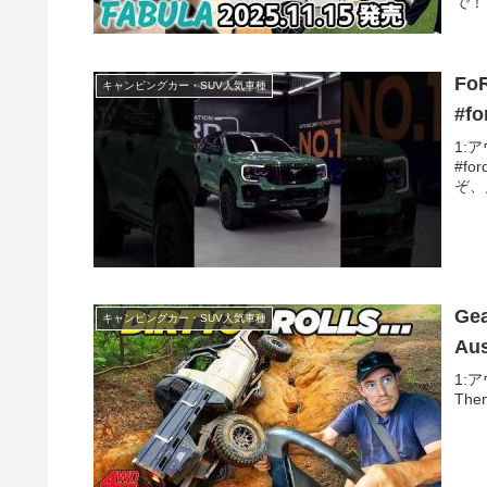
で！
FoR
キャンピングカー・SUV人気車種
#fo
1:ア
#fo
ぞ、
Gea
キャンピングカー・SUV人気車種
Aus
1:ア
Then