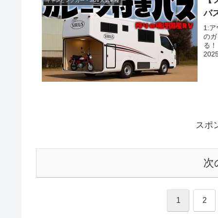
キャンピングカー・SUV人気車種
バ
1:
のガ
る！
2025
スポ
次
1
2