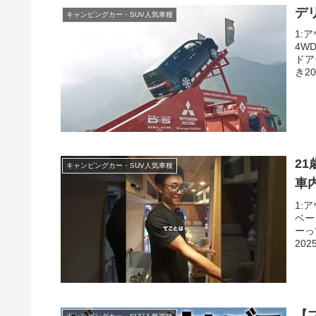
デ
キャンピングカー・SUV人気車種
1:
4W
ドア
き202
2
キャンピングカー・SUV人気車種
車
1:
ベー
ーっ
2025
【