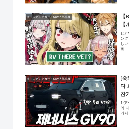
【R
キャンピングカー・SUV人気車種
【
1:ア
ング
しい
画...
[숏
キャンピングカー・SUV人気車種
다
1:ア
의 
가지 