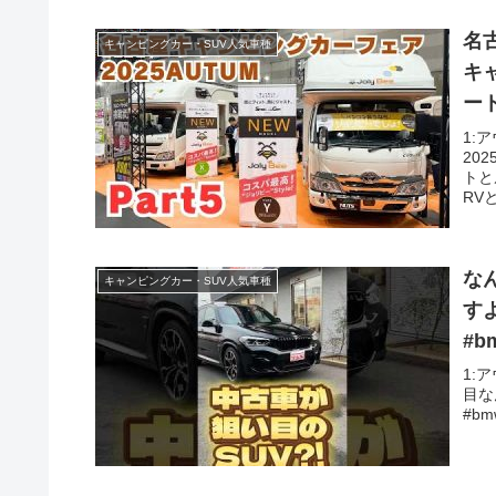
名
キャンピングカー・SUV人気車種
キ
ー
A
1:
20
トと
RV
な
キャンピングカー・SUV人気車種
すよ
#b
るま
1:
目なん
#b