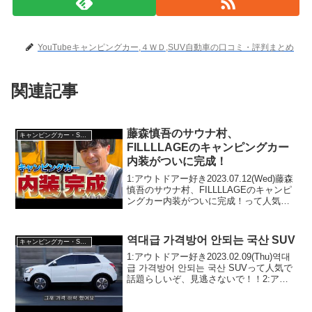
YouTubeキャンピングカー,４ＷＤ,SUV自動車の口コミ・評判まとめ
関連記事
藤森慎吾のサウナ村、
キャンピングカー・SUV人気車種
FILLLLAGEのキャンピングカー
内装がついに完成！
1:アウトドアー好き2023.07.12(Wed)藤森
慎吾のサウナ村、FILLLLAGEのキャンピ
ングカー内装がついに完成！って人気で
話題らしいぞ、見逃さないで！！2:アウ
トドアー好き2023.07.12(Wed)この動画は
注目です！3:ア...
역대급 가격방어 안되는 국산 SUV
キャンピングカー・SUV人気車種
1:アウトドアー好き2023.02.09(Thu)역대
급 가격방어 안되는 국산 SUVって人気で
話題らしいぞ、見逃さないで！！2:アウ
トドアー好き2023.02.09(Thu)この動画は
注目です！3:アウトドアー好き