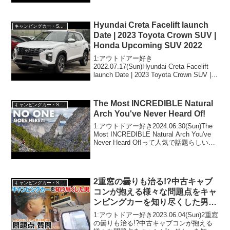
2023.02.09(...
Hyundai Creta Facelift launch
キャンピングカー・SUV人気車種
Date | 2023 Toyota Crown SUV |
Honda Upcoming SUV 2022
1:アウトドアー好き
2022.07.17(Sun)Hyundai Creta Facelift
launch Date | 2023 Toyota Crown SUV |
Honda Upcoming SUV 2022って人気で話
題らしいぞ...
The Most INCREDIBLE Natural
キャンピングカー・SUV人気車種
Arch You've Never Heard Of!
1:アウトドアー好き2024.06.30(Sun)The
Most INCREDIBLE Natural Arch You've
Never Heard Of!って人気で話題らしい
ぞ、見逃さないで！！2:アウトドアー好
き2024.06.30...
2重窓の曇りも治る!?中古キャブ
キャンピングカー・SUV人気車種
コンが抱える様々な問題点をキャ
ンピングカーを知り尽くした男に
片っ端から質問してみた
1:アウトドアー好き2023.06.04(Sun)2重窓
の曇りも治る!?中古キャブコンが抱える