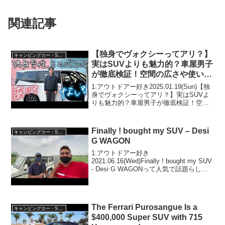
関連記事
【独身でヴォクシーってアリ？】
キャンピングカー・SUV人気車種
実はSUVよりも魅力的？車屋男子
が徹底検証！空間の広さや使い勝
手を正直レビュー！
1:アウトドアー好き2025.01.19(Sun)【独
身でヴォクシーってアリ？】実はSUVよ
りも魅力的？車屋男子が徹底検証！空間
の広さや使い勝手を正直レビュー！って
人気で話題らしいぞ、見逃さないで！！
2:アウトドアー好き2025.01.19...
Finally ! bought my SUV – Desi
キャンピングカー・SUV人気車種
G WAGON
1:アウトドアー好き
2021.06.16(Wed)Finally ! bought my SUV
- Desi G WAGONって人気で話題らしい
ぞ、見逃さないで！！2:アウトドアー好
き2021.06.16(Wed)この動画は注目です！
3:...
The Ferrari Purosangue Is a
キャンピングカー・SUV人気車種
$400,000 Super SUV with 715