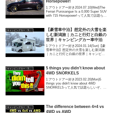
Horsepower!
1:アウトドアー好き2024.07.10(Wed)The
Ferrari Purosangue Is a 0,000 Super SUV
with 715 Horsepower!って人気で話題らし
いぞ、見逃さないで！！2:アウトドアー
好き2...
【豪雪車中泊】想定外の大雪を楽
キャンピングカー・SUV人気車種
しむ新潟旅｜カニと行灯と白銀の
世界｜キャンピングカー車中泊
1:アウトドアー好き2024.01.14(Sun)【豪
雪車中泊】想定外の大雪を楽しむ新潟旅
｜カニと行灯と白銀の世界｜キャンピン
グカー車中泊って人気で話題らしいぞ、
見逃さないで！！2:アウトドアー好き
2024.01.14(Sun)この動画...
5 things you didn't know about
キャンピングカー・SUV人気車種
4WD SNORKELS
1:アウトドアー好き2023.02.20(Mon)5
things you didn't know about 4WD
SNORKELSって人気で話題らしいぞ、見
逃さないで！！2:アウトドアー好き
2023.02.20(Mon)この動画は注目...
The difference between 4×4 vs
キャンピングカー・SUV人気車種
4WD vs AWD