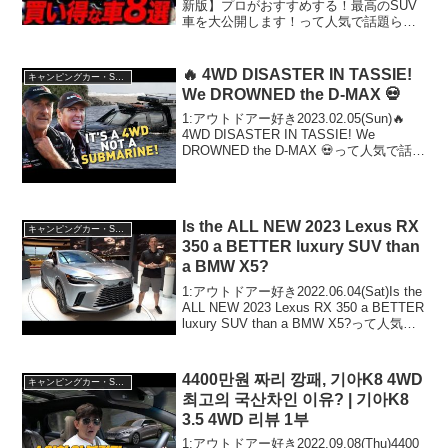
新版】プロがおすすめする！最高のSUV
車を大公開します！って人気で話題らし
いぞ、見逃さないで！！2:アウトドアー
好き2026.01.03(Sat)この動画は注目で
す！3:アウトドアー好き...
🔥 4WD DISASTER IN TASSIE!
キャンピングカー・SUV人気車種
We DROWNED the D-MAX 💀
1:アウトドアー好き2023.02.05(Sun)🔥
4WD DISASTER IN TASSIE! We
DROWNED the D-MAX 💀って人気で話題
らしいぞ、見逃さないで！！2:アウトド
アー好き2023.02.05(Sun)この...
Is the ALL NEW 2023 Lexus RX
キャンピングカー・SUV人気車種
350 a BETTER luxury SUV than
a BMW X5?
1:アウトドアー好き2022.06.04(Sat)Is the
ALL NEW 2023 Lexus RX 350 a BETTER
luxury SUV than a BMW X5?って人気で
話題らしいぞ、見逃さないで！！2:アウ
トドアー...
4400만원 짜리 깡패, 기아K8 4WD
キャンピングカー・SUV人気車種
최고의 국산차인 이유? | 기아K8
3.5 4WD 리뷰 1부
1:アウトドアー好き2022.09.08(Thu)4400