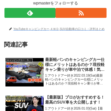
wpmasterをフォローする
YouTubeキャンピングカー,４ＷＤ,SUV自動車の口コミ・評判まとめ
関連記事
最新軽バンのキャンピングカー仕
キャンピングカー・SUV人気車種
様にメリットはあるのか？現役軽
キャン乗りが車中泊で体感！気に
なる一般道&山道走行！【新型ア
1:アウトドアー好き2022.03.19(Sat)最新
トレー2泊3日紀伊半島一周車中泊
軽バンのキャンピングカー仕様にメリッ
トはあるのか？現役軽キャン乗りが車中
旅】
泊で体感！気になる一般道&山道走行！
【新型アトレー2泊3日紀伊半島一周車中
泊旅】って人気で話題らしいぞ、見逃さ
【最新版】プロがおすすめする！
キャンピングカー・SUV人気車種
ない...
最高のSUV車を大公開します！
1:アウトドアー好き2026.01.03(Sat)【最