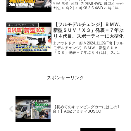
만원 짜리 깡패, 기아K8 4WD 최고의 국산
차인 이유? | 기아K8 3.5 4WD 리뷰 1부っ
て人気で話題らしいぞ、見逃さない
で！！2:アウトドアー好き2022.09.0...
【フルモデルチェンジ】ＢＭＷ、
キャンピングカー・SUV人気車種
新型ＳＵＶ「Ｘ３」発表＝７年ぶ
り４代目、スポーティーに大型化
1:アウトドアー好き2024.11.29(Fri)【フル
モデルチェンジ】ＢＭＷ、新型ＳＵＶ
「Ｘ３」発表＝７年ぶり４代目、スポー
ティーに大型化って人気で話題らしい
ぞ、見逃さないで！！2:アウトドアー好
き2024.11.29(Fri)この動画は...
スポンサーリンク
【初めてのキャンピングカーにはこの1
台！】AtoZアミティBOSCO