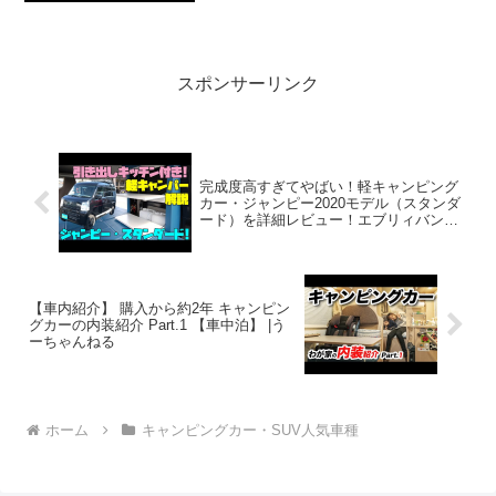
리뷰って人気で話題らしいぞ、見逃さな
いで！！2:アウトドアー好き
2021.05.19(We...
スポンサーリンク
完成度高すぎてやばい！軽キャンピング
カー・ジャンピー2020モデル（スタンダ
ード）を詳細レビュー！エブリィバンベ
ースの濃厚軽バンコン！グランピングな
テイストで街乗りから車中泊まで
【車内紹介】 購入から約2年 キャンピン
グカーの内装紹介 Part.1 【車中泊】 |う
ーちゃんねる
ホーム
キャンピングカー・SUV人気車種