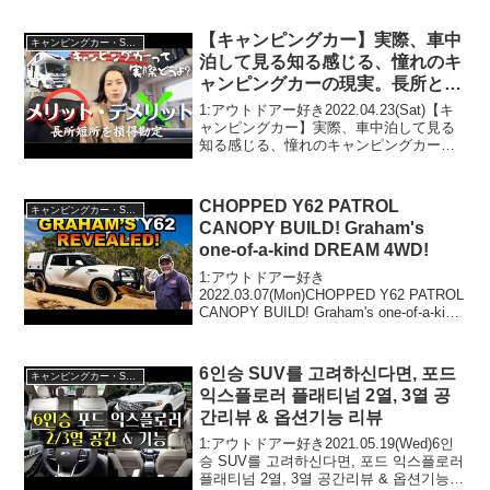
さないで！！2:アウトドアー好き
2026.03.20(Fri)この...
【キャンピングカー】実際、車中
キャンピングカー・SUV人気車種
泊して見る知る感じる、憧れのキ
ャンピングカーの現実。長所と短
所。メリットとデメリットを比較
1:アウトドアー好き2022.04.23(Sat)【キ
してみた。これから購入を検討さ
ャンピングカー】実際、車中泊して見る
知る感じる、憧れのキャンピングカーの
れている方必見です！
現実。長所と短所。メリットとデメリッ
トを比較してみた。これから購入を検討
されている方必見です！って人気で話題
CHOPPED Y62 PATROL
キャンピングカー・SUV人気車種
らしい...
CANOPY BUILD! Graham's
one-of-a-kind DREAM 4WD!
1:アウトドアー好き
2022.03.07(Mon)CHOPPED Y62 PATROL
CANOPY BUILD! Graham's one-of-a-kind
DREAM 4WD!って人気で話題らしいぞ、
見逃さないで！！2:アウトドアー好...
6인승 SUV를 고려하신다면, 포드
キャンピングカー・SUV人気車種
익스플로러 플래티넘 2열, 3열 공
간리뷰 & 옵션기능 리뷰
1:アウトドアー好き2021.05.19(Wed)6인
승 SUV를 고려하신다면, 포드 익스플로러
플래티넘 2열, 3열 공간리뷰 & 옵션기능