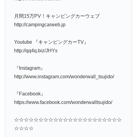
月間15万PV！キャンピングカーウェブ
http://campingcarweb.jp
Youtube 『キャンピングカーTV』
http://qq4q.biz/JHYs
『Instagram』
http://www.instagram.com/wonderwall_tsujido/
『Facebook』
https://www.facebook.com/wonderwalltsujido/
☆☆☆☆☆☆☆☆☆☆☆☆☆☆☆☆☆☆☆☆☆☆
☆☆☆☆