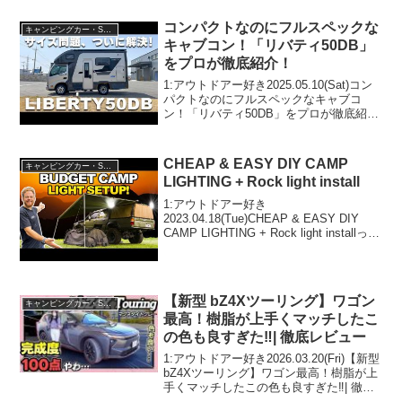
コンパクトなのにフルスペックな
キャンピングカー・SUV人気車種
キャブコン！「リバティ50DB」
をプロが徹底紹介！
1:アウトドアー好き2025.05.10(Sat)コン
パクトなのにフルスペックなキャブコ
ン！「リバティ50DB」をプロが徹底紹
介！って人気で話題らしいぞ、見逃さな
いで！！2:アウトドアー好き
2025.05.10(Sat)この動画は注目です！...
CHEAP & EASY DIY CAMP
キャンピングカー・SUV人気車種
LIGHTING + Rock light install
1:アウトドアー好き
2023.04.18(Tue)CHEAP & EASY DIY
CAMP LIGHTING + Rock light installって
人気で話題らしいぞ、見逃さないで！！
2:アウトドアー好き2023.04.18(Tue...
【新型 bZ4Xツーリング】ワゴン
キャンピングカー・SUV人気車種
最高！樹脂が上手くマッチしたこ
の色も良すぎた‼| 徹底レビュー
1:アウトドアー好き2026.03.20(Fri)【新型
bZ4Xツーリング】ワゴン最高！樹脂が上
手くマッチしたこの色も良すぎた‼| 徹底
レビューって人気で話題らしいぞ、見逃