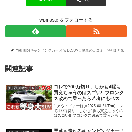
wpmasterをフォローする
YouTubeキャンピングカー,４ＷＤ,SUV自動車の口コミ・評判まとめ
関連記事
コレで300万切り、しかも4駆も
キャンピングカー・SUV人気車種
買えちゃうのはスゴい!! フロンク
ス改めて乗ったら若者にもベスト
選択肢だった
1:アウトドアー好き2025.08.21(Thu)コレ
で300万切り、しかも4駆も買えちゃうの
はスゴい!! フロンクス改めて乗ったら若
者にもベスト選択肢だったって人気で話
題らしいぞ、見逃さないで！！2:アウト
ドアー好き2025.08.21(...
悪路も走れるキャンピングカー！
キャンピングカー・SUV人気車種