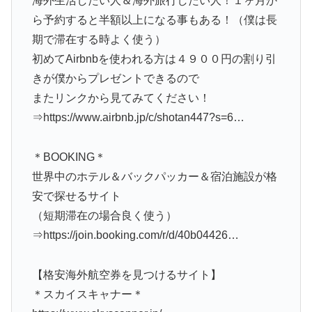
海外生活したい人＆海外旅行したい人！１ヶ月か
ら予約すると半額以上になる事もある！（僕は長
期で滞在する時よく使う）
初めてAirbnbを使われる方は４９００円の割り引
きが僕からプレゼントできるので
またリンクから見てみてください！
⇒https://www.airbnb.jp/c/shotan447?s=6…
＊BOOKING＊
世界中のホテル＆バックパッカー＆宿泊施設が格
安で探せるサイト
（短期滞在の場合良く使う）
⇒https://join.booking.com/r/d/40b04426…
【格安海外航空券を見つけるサイト】
＊スカイスキャナー＊