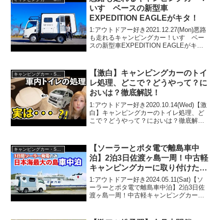
いすゞベースの新型車
EXPEDITION EAGLEがキタ！
1:アウトドアー好き2021.12.27(Mon)悪路
も走れるキャンピングカー！いすゞベー
スの新型車EXPEDITION EAGLEがキ
タ！って人気で話題らしいぞ、見逃さな
いで！！2:アウトドアー好き
2021.12.27(Mon)この動画は...
【激白】キャンピングカーのトイ
キャンピングカー・SUV人気車種
レ処理、どこで？どうやって？に
おいは？徹底解説！
1:アウトドアー好き2020.10.14(Wed)【激
白】キャンピングカーのトイレ処理、ど
こで？どうやって？においは？徹底解
説！って人気で話題らしいぞ、見逃さな
いで！！2:アウトドアー好き
2020.10.14(Wed)この動画は注目です！
【ソーラーとポタ電で離島車中
キャンピングカー・SUV人気車種
3...
泊】2泊3日佐渡ヶ島一周！中古軽
キャンピングカーに取り付けた
400Wソーラーでどこまでいける
1:アウトドアー好き2024.05.11(Sat)【ソ
か
ーラーとポタ電で離島車中泊】2泊3日佐
渡ヶ島一周！中古軽キャンピングカーに
取り付けた400Wソーラーでどこまでいけ
るかって人気で話題らしいぞ、見逃さな
いで！！2:アウトドアー好き2024...