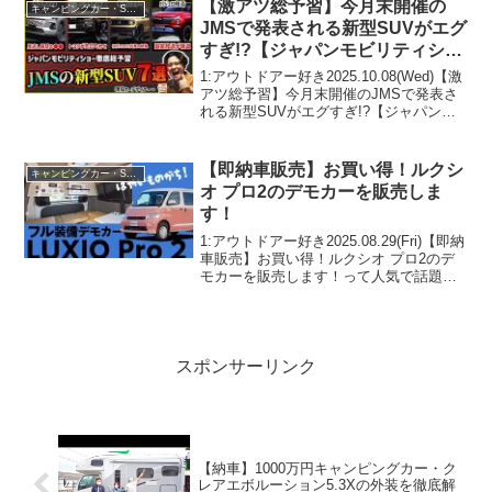
【激アツ総予習】今月末開催の
キャンピングカー・SUV人気車種
JMSで発表される新型SUVがエグ
すぎ!?【ジャパンモビリティショ
ー/ランクルFJ/新型ハスラー/新型
1:アウトドアー好き2025.10.08(Wed)【激
rav4/新型パジェロ復活】
アツ総予習】今月末開催のJMSで発表さ
れる新型SUVがエグすぎ!?【ジャパンモ
ビリティショー/ランクルFJ/新型ハスラ
ー/新型rav4/新型パジェロ復活】って人気
で話題らしいぞ、見逃さな...
【即納車販売】お買い得！ルクシ
キャンピングカー・SUV人気車種
オ プロ2のデモカーを販売しま
す！
1:アウトドアー好き2025.08.29(Fri)【即納
車販売】お買い得！ルクシオ プロ2のデ
モカーを販売します！って人気で話題ら
しいぞ、見逃さないで！！2:アウトドア
ー好き2025.08.29(Fri)この動画は注目で
す！3:アウトドアー...
スポンサーリンク
【納車】1000万円キャンピングカー・ク
レアエボルーション5.3Xの外装を徹底解