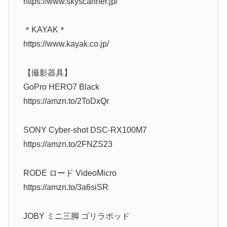
https://www.skyscanner.jp/
＊KAYAK＊
https://www.kayak.co.jp/
【撮影器具】
GoPro HERO7 Black
https://amzn.to/2ToDxQr
SONY Cyber-shot DSC-RX100M7
https://amzn.to/2FNZS23
RODE ロード VideoMicro
https://amzn.to/3a6siSR
JOBY ミニ三脚 ゴリラポッド