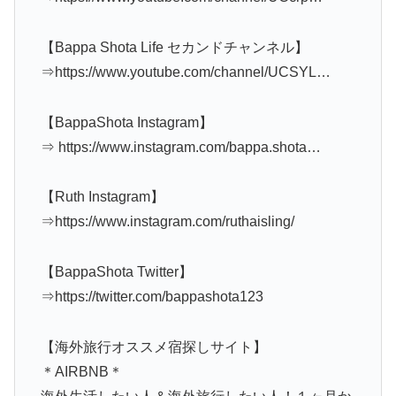
【Bappa Shota Life セカンドチャンネル】
⇒https://www.youtube.com/channel/UCSYL…
【BappaShota Instagram】
⇒ https://www.instagram.com/bappa.shota…
【Ruth Instagram】
⇒https://www.instagram.com/ruthaisling/
【BappaShota Twitter】
⇒https://twitter.com/bappashota123
【海外旅行オススメ宿探しサイト】
＊AIRBNB＊