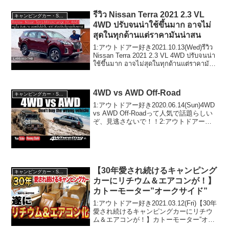
で！！2:アウトドア...
รีวิว Nissan Terra 2021 2.3 VL
キャンピングカー・SUV人気車種
4WD ปรับจนน่าใช้ขึ้นมาก อาจไม่
สุดในทุกด้านแต่ราคามันน่าสน
1:アウトドアー好き2021.10.13(Wed)รีวิว
Nissan Terra 2021 2.3 VL 4WD ปรับจนน่า
ใช้ขึ้นมาก อาจไม่สุดในทุกด้านแต่ราคามัน
น่าสนって人気で話題...
4WD vs AWD Off-Road
キャンピングカー・SUV人気車種
1:アウトドアー好き2020.06.14(Sun)4WD
vs AWD Off-Roadって人気で話題らしい
ぞ、見逃さないで！！2:アウトドアー好
き2020.06.14(Sun)この動画は注目です！
3:アウトドアー好き2020.06.14(...
【30年愛され続けるキャンピング
キャンピングカー・SUV人気車種
カーにリチウム＆エアコンが！】
カトーモーター”オークサイド”
1:アウトドアー好き2021.03.12(Fri)【30年
愛され続けるキャンピングカーにリチウ
ム＆エアコンが！】カトーモーター”オー
クサイド”って人気で話題らしいぞ、見逃