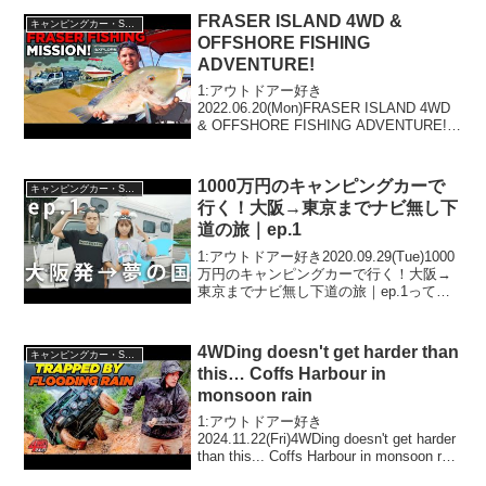
FRASER ISLAND 4WD &
キャンピングカー・SUV人気車種
OFFSHORE FISHING
ADVENTURE!
1:アウトドアー好き
2022.06.20(Mon)FRASER ISLAND 4WD
& OFFSHORE FISHING ADVENTURE!っ
て人気で話題らしいぞ、見逃さない
で！！2:アウトドアー好き
2022.06.20(Mon)この動...
1000万円のキャンピングカーで
キャンピングカー・SUV人気車種
行く！大阪→東京までナビ無し下
道の旅｜ep.1
1:アウトドアー好き2020.09.29(Tue)1000
万円のキャンピングカーで行く！大阪→
東京までナビ無し下道の旅｜ep.1って人
気で話題らしいぞ、見逃さないで！！2:
アウトドアー好き2020.09.29(Tue)この動
画は注目です！3...
4WDing doesn't get harder than
キャンピングカー・SUV人気車種
this… Coffs Harbour in
monsoon rain
1:アウトドアー好き
2024.11.22(Fri)4WDing doesn't get harder
than this... Coffs Harbour in monsoon rain
って人気で話題らしいぞ、見逃さない