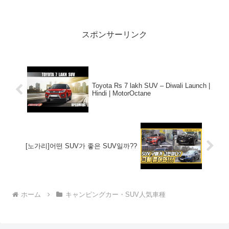
さないで！！2:アウトドアー好き
2021.03.12(Fri)この動画...
スポンサーリンク
Toyota Rs 7 lakh SUV – Diwali Launch |
Hindi | MotorOctane
[노가리]어떤 SUV가 좋은 SUV일까??
ホーム
キャンピングカー・SUV人気車種