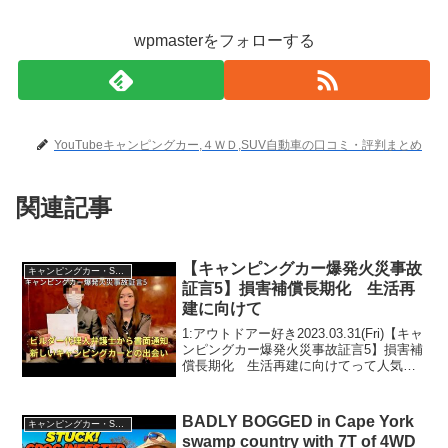
wpmasterをフォローする
YouTubeキャンピングカー,４ＷＤ,SUV自動車の口コミ・評判まとめ
関連記事
【キャンピングカー爆発火災事故
キャンピングカー・SUV人気車種
証言5】損害補償長期化 生活再
建に向けて
1:アウトドアー好き2023.03.31(Fri)【キャ
ンピングカー爆発火災事故証言5】損害補
償長期化 生活再建に向けてって人気で
話題らしいぞ、見逃さないで！！2:アウ
トドアー好き2023.03.31(Fri)この動画は注
目です！3:アウト...
BADLY BOGGED in Cape York
キャンピングカー・SUV人気車種
swamp country with 7T of 4WD