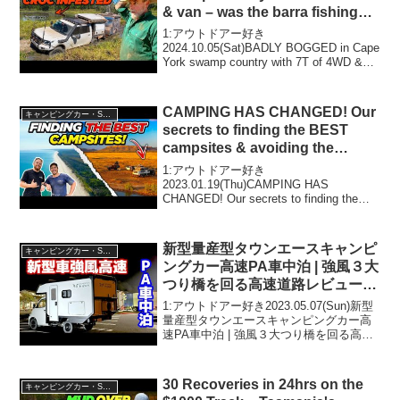
& van – was the barra fishing
worth it?
1:アウトドアー好き
2024.10.05(Sat)BADLY BOGGED in Cape
York swamp country with 7T of 4WD &
van - was the barra fishing worth it?っ...
CAMPING HAS CHANGED! Our
キャンピングカー・SUV人気車種
secrets to finding the BEST
campsites & avoiding the
crowds!
1:アウトドアー好き
2023.01.19(Thu)CAMPING HAS
CHANGED! Our secrets to finding the
BEST campsites & avoiding the crowds!
って人気で話題らしい...
新型量産型タウンエースキャンピ
キャンピングカー・SUV人気車種
ングカー高速PA車中泊 | 強風３大
つり橋を回る高速道路レビュー旅
【EXPEDITION HAWK】
1:アウトドアー好き2023.05.07(Sun)新型
量産型タウンエースキャンピングカー高
速PA車中泊 | 強風３大つり橋を回る高速
道路レビュー旅【EXPEDITION HAWK】
って人気で話題らしいぞ、見逃さない
で！！2:アウトドアー好き...
30 Recoveries in 24hrs on the
キャンピングカー・SUV人気車種