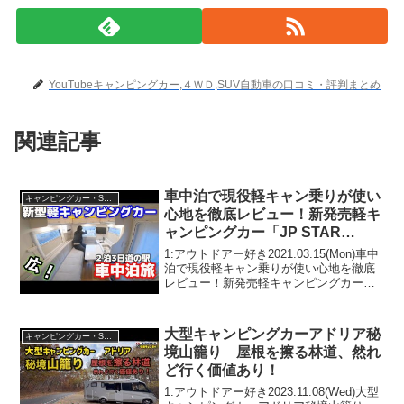
YouTubeキャンピングカー,４ＷＤ,SUV自動車の口コミ・評判まとめ
関連記事
車中泊で現役軽キャン乗りが使い
キャンピングカー・SUV人気車種
心地を徹底レビュー！新発売軽キ
ャンピングカー「JP STAR
Happy 1 」2泊3日岐阜道の駅旅
1:アウトドアー好き2021.03.15(Mon)車中
泊で現役軽キャン乗りが使い心地を徹底
レビュー！新発売軽キャンピングカー
「JP STAR Happy 1 」2泊3日岐阜道の駅
旅って人気で話題らしいぞ、見逃さない
で！！2:アウトドアー好き...
大型キャンピングカーアドリア秘
キャンピングカー・SUV人気車種
境山籠り 屋根を擦る林道、然れ
ど行く価値あり！
1:アウトドアー好き2023.11.08(Wed)大型