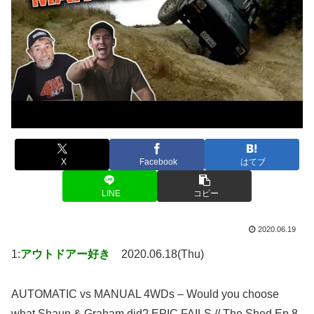
X
Facebook
はてブ
LINE
コピー
2020.06.19
1:
アウトドアー好き
2020.06.18(Thu)
AUTOMATIC vs MANUAL 4WDs – Would you choose
what Shaun & Graham did? EPIC FAILS // The Shed Ep 8