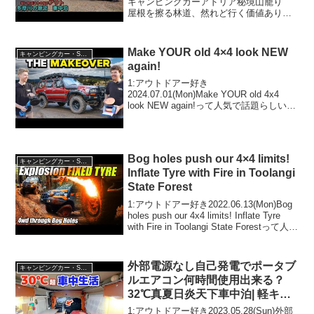
キャンピングカーアドリア秘境山籠り
屋根を擦る林道、然れど行く価値あり！
って人気で話題らしいぞ、見逃さない
で！！2:アウトドアー好き
2023.11.08(Wed)この動画は注目です！
Make YOUR old 4×4 look NEW
キャンピングカー・SUV人気車種
3:...
again!
1:アウトドアー好き
2024.07.01(Mon)Make YOUR old 4x4
look NEW again!って人気で話題らしい
ぞ、見逃さないで！！2:アウトドアー好
き2024.07.01(Mon)この動画は注目です！
3:アウトドア...
Bog holes push our 4×4 limits!
キャンピングカー・SUV人気車種
Inflate Tyre with Fire in Toolangi
State Forest
1:アウトドアー好き2022.06.13(Mon)Bog
holes push our 4x4 limits! Inflate Tyre
with Fire in Toolangi State Forestって人気
で話題らしいぞ、見逃さない...
外部電源なし自己発電でポータブ
キャンピングカー・SUV人気車種
ルエアコン何時間使用出来る？
32℃真夏日炎天下車中泊| 軽キャ
ンピングカー
1:アウトドアー好き2023.05.28(Sun)外部