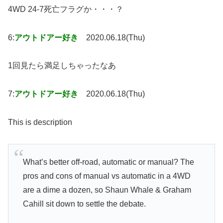
4WD 24-7死亡フラグか・・・？
6:
アウトドアー好き
2020.06.18(Thu)
1回見たら満足しちゃったなあ
7:
アウトドアー好き
2020.06.18(Thu)
This is description
What’s better off-road, automatic or manual? The
pros and cons of manual vs automatic in a 4WD
are a dime a dozen, so Shaun Whale & Graham
Cahill sit down to settle the debate.