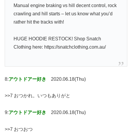
Manual engine braking vs hill decent control, rock
crawling and hill starts – let us know what you’d
rather hit the tracks with!
HUGE HOODIE RESTOCK! Shop Snatch
Clothing here: https://snatchclothing.com.au/
8:
アウトドアー好き
2020.06.18(Thu)
>>7 おつかれ。いつもありがと
9:
アウトドアー好き
2020.06.18(Thu)
>>7 おつおつ