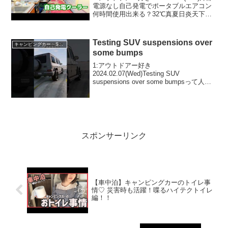
電源なし自己発電でポータブルエアコン
何時間使用出来る？32℃真夏日炎天下車
中泊| 軽キャンピングカーって人気で話題
らしいぞ、見逃さないで！！2:アウトド
アー好き2023.05.28(Su...
Testing SUV suspensions over
キャンピングカー・SUV人気車種
some bumps
1:アウトドアー好き
2024.02.07(Wed)Testing SUV
suspensions over some bumpsって人気
で話題らしいぞ、見逃さないで！！2:ア
ウトドアー好き2024.02.07(Wed)この動画
は注目です！3...
スポンサーリンク
【車中泊】キャンピングカーのトイレ事
情♡ 災害時も活躍！喋るハイテクトイレ
編！！