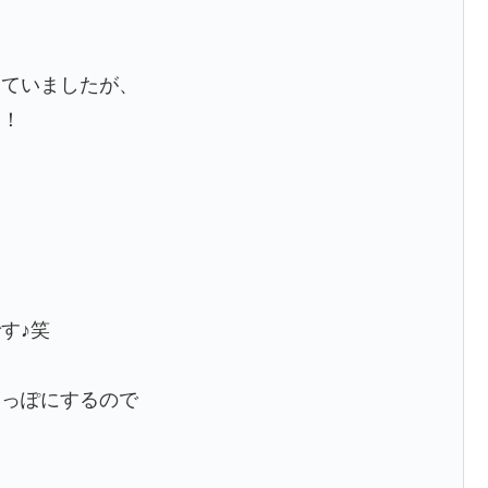
していましたが、
た！
！
す♪笑
空っぽにするので