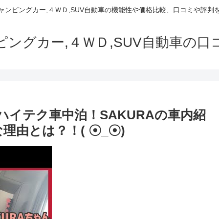
でキャンピングカー,４ＷＤ,SUV自動車の機能性や価格比較、口コミや評
ャンピングカー,４ＷＤ,SUV自動車の
イテク車中泊！SAKURAの車内紹
理由とは？！( ☉_☉)