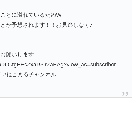
いことに溢れているためW
とが予想されます！！お見逃しなく♪
くお願いします
7R9LGtgEEcZxaR3irZaEAg?view_as=subscriber
子 #ねこまるチャンネル