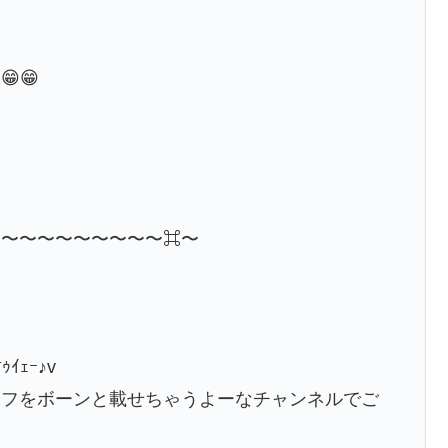
😁
〜〜〜〜〜〜〜〜〜〜⌘〜
ｲｪｰ♪v
イフをボーンと載せちゃうよーなチャンネルでご