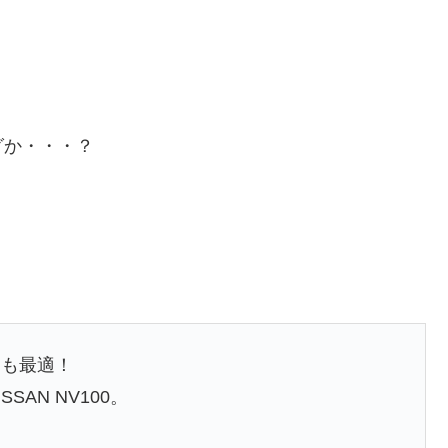
グか・・・？
にも最適！
AN NV100。