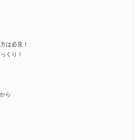
る方は必見！
びっくり！
ラから
で