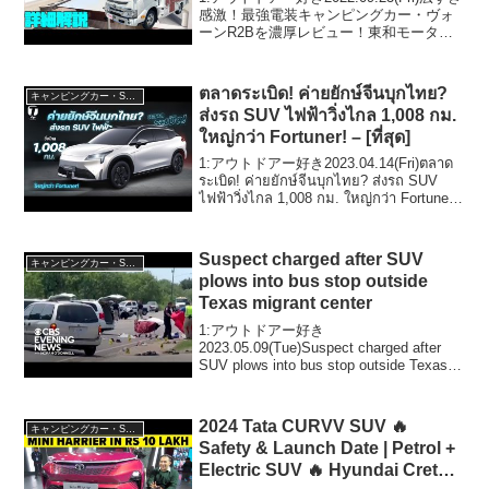
適な車中泊ができるキャブコン・
感激！最強電装キャンピングカー・ヴォ
ーンR2Bを濃厚レビュー！東和モーター
キャンパー！4WDのチョイスも
ス発・エアコンもソーラーも標準で備え
可能！
た超快適な車中泊ができるキャブコン・
キャンパー！4WDのチョイスも可能！
ตลาดระเบิด! ค่ายยักษ์จีนบุกไทย?
キャンピングカー・SUV人気車種
っ...
ส่งรถ SUV ไฟฟ้าวิ่งไกล 1,008 กม.
ใหญ่กว่า Fortuner! – [ที่สุด]
1:アウトドアー好き2023.04.14(Fri)ตลาด
ระเบิด! ค่ายยักษ์จีนบุกไทย? ส่งรถ SUV
ไฟฟ้าวิ่งไกล 1,008 กม. ใหญ่กว่า Fortuner!
- って人気で話題らし...
Suspect charged after SUV
キャンピングカー・SUV人気車種
plows into bus stop outside
Texas migrant center
1:アウトドアー好き
2023.05.09(Tue)Suspect charged after
SUV plows into bus stop outside Texas
migrant centerって人気で話題らしいぞ、
見逃さないで！！2...
2024 Tata CURVV SUV 🔥
キャンピングカー・SUV人気車種
Safety & Launch Date | Petrol +
Electric SUV 🔥 Hyundai Creta