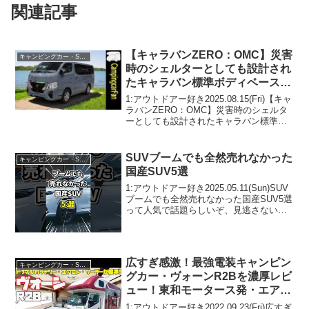
関連記事
【キャラバンZERO：OMC】災害
キャンピングカー・SUV人気車種
時のシェルターとしても設計され
たキャラバン標準ボディベースの
バンコンキャンピングカー
1:アウトドアー好き2025.08.15(Fri)【キャ
ラバンZERO：OMC】災害時のシェルタ
ーとしても設計されたキャラバン標準ボ
ディベースのバンコンキャンピングカー
って人気で話題らしいぞ、見逃さない
で！！2:アウトドアー好き2025.0...
SUVブームでも全然売れなかった
キャンピングカー・SUV人気車種
国産SUV5選
1:アウトドアー好き2025.05.11(Sun)SUV
ブームでも全然売れなかった国産SUV5選
って人気で話題らしいぞ、見逃さない
で！！2:アウトドアー好き
2025.05.11(Sun)この動画は注目です！3:
アウトドアー好き2025.05...
広すぎ感激！最強電装キャンピン
キャンピングカー・SUV人気車種
グカー・ヴォーンR2Bを濃厚レビ
ュー！東和モータース発・エアコ
ンもソーラーも標準で備えた超快
1:アウトドアー好き2022.09.23(Fri)広すぎ