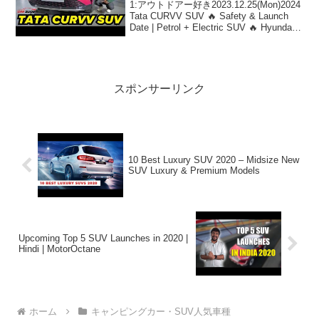
2024 Rival
1:アウトドアー好き2023.12.25(Mon)2024
Tata CURVV SUV 🔥 Safety & Launch
Date | Petrol + Electric SUV 🔥 Hyundai
Creta 2024 Rivalって...
スポンサーリンク
10 Best Luxury SUV 2020 – Midsize New
SUV Luxury & Premium Models
Upcoming Top 5 SUV Launches in 2020 |
Hindi | MotorOctane
ホーム
キャンピングカー・SUV人気車種