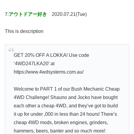
7:
アウトドアー好き
2020.07.21(Tue)
This is description
GET 20% OFF A LOKKA! Use code
‘4WD247LKA20’ at
https://www.4wdsystems.com.au/
Welcome to PART 1 of our Bush Mechanic Cheap
4WD Challenge! Shauno and Jocko have bought
each other a cheap 4WD, and they’ve got to build
it up for under ,000 in less than 24 hours! There’s
cheap 4WD mods, broken engines, grinders,
hammers, beers, banter and so much more!