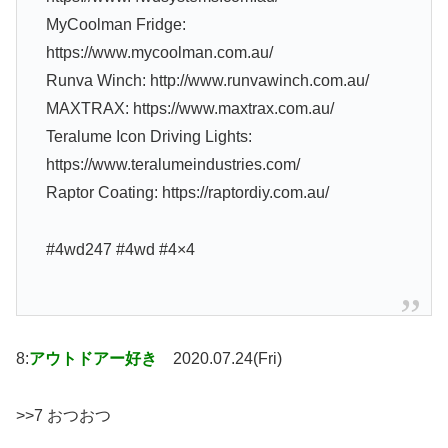
MyCoolman Fridge:
https://www.mycoolman.com.au/
Runva Winch: http://www.runvawinch.com.au/
MAXTRAX: https://www.maxtrax.com.au/
Teralume Icon Driving Lights:
https://www.teralumeindustries.com/
Raptor Coating: https://raptordiy.com.au/
#4wd247 #4wd #4×4
8:
アウトドアー好き
2020.07.24(Fri)
>>7 おつおつ