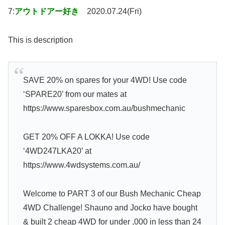
7:
アウトドアー好き
2020.07.24(Fri)
This is description
SAVE 20% on spares for your 4WD! Use code
‘SPARE20’ from our mates at
https://www.sparesbox.com.au/bushmechanic
GET 20% OFF A LOKKA! Use code
‘4WD247LKA20’ at
https://www.4wdsystems.com.au/
Welcome to PART 3 of our Bush Mechanic Cheap
4WD Challenge! Shauno and Jocko have bought
& built 2 cheap 4WD for under ,000 in less than 24