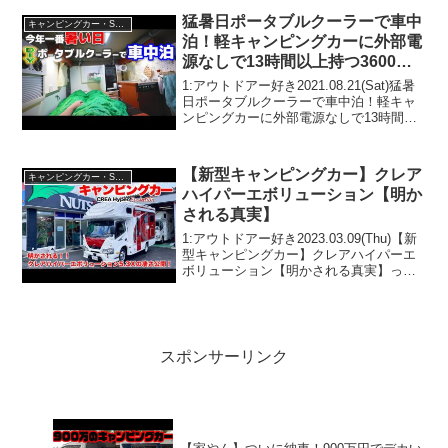
猛暑日ポータブルクーラーで車中
キャンピングカー・SUV人気車種
泊！軽キャンピングカーに外部電
源なしで13時間以上持つ3600Wh
ポータブルバッテリーを徹底検
1:アウトドアー好き2021.08.21(Sat)猛暑
証！夜と日中の車内温度、騒音、
日ポータブルクーラーで車中泊！軽キャ
ンピングカーに外部電源なしで13時間以
車中飯の匂い
上持つ3600Whポータブルバッテリーを徹
底検証！夜と日中の車内温度、騒音、車
中飯の匂いって人気で話題らしいぞ、...
【新型キャンピングカー】クレア
キャンピングカー・SUV人気車種
ハイパーエボリューション【明か
される真実】
1:アウトドアー好き2023.03.09(Thu)【新
型キャンピングカー】クレアハイパーエ
ボリューション【明かされる真実】って
人気で話題らしいぞ、見逃さないで！！
2:アウトドアー好き2023.03.09(Thu)この
動画は注目です！3:アウ...
スポンサーリンク