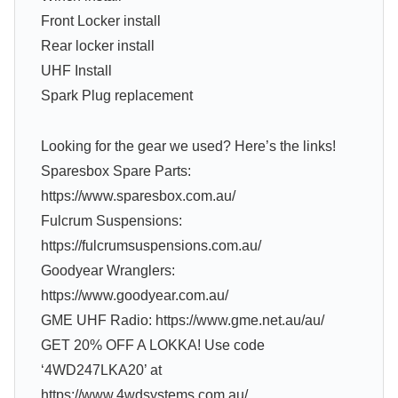
Front Locker install
Rear locker install
UHF Install
Spark Plug replacement
Looking for the gear we used? Here’s the links!
Sparesbox Spare Parts:
https://www.sparesbox.com.au/
Fulcrum Suspensions:
https://fulcrumsuspensions.com.au/
Goodyear Wranglers:
https://www.goodyear.com.au/
GME UHF Radio: https://www.gme.net.au/au/
GET 20% OFF A LOKKA! Use code
‘4WD247LKA20’ at
https://www.4wdsystems.com.au/