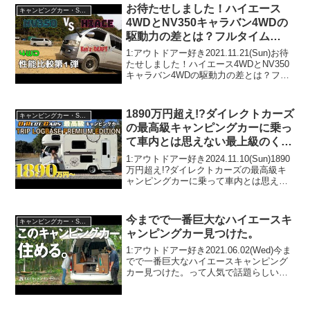
お待たせしました！ハイエース
キャンピングカー・SUV人気車種
4WDとNV350キャラバン4WDの
駆動力の差とは？フルタイム
4WDとパートタイム4WDの違い
1:アウトドアー好き2021.11.21(Sun)お待
に迫る
たせしました！ハイエース4WDとNV350
キャラバン4WDの駆動力の差とは？フル
タイム4WDとパートタイム4WDの違いに
迫るって人気で話題らしいぞ、見逃さな
いで！！2:アウトドアー好き2...
1890万円超え!?ダイレクトカーズ
キャンピングカー・SUV人気車種
の最高級キャンピングカーに乗っ
て車内とは思えない最上級のくつ
ろぎ空間を体験してみた！
1:アウトドアー好き2024.11.10(Sun)1890
万円超え!?ダイレクトカーズの最高級キ
ャンピングカーに乗って車内とは思えな
い最上級のくつろぎ空間を体験してみ
た！って人気で話題らしいぞ、見逃さな
いで！！2:アウトドアー好き2024....
今までで一番巨大なハイエースキ
キャンピングカー・SUV人気車種
ャンピングカー見つけた。
1:アウトドアー好き2021.06.02(Wed)今ま
でで一番巨大なハイエースキャンピング
カー見つけた。って人気で話題らしい
ぞ、見逃さないで！！2:アウトドアー好
き2021.06.02(Wed)この動画は注目です！
3:アウトドアー好き202...