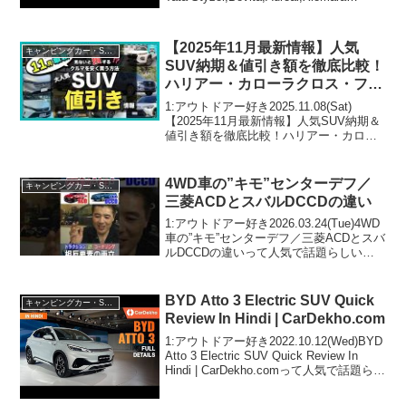
Launch | Maruti YFG SUV | ASYって人気
で話題らし...
【2025年11月最新情報】人気
キャンピングカー・SUV人気車種
SUV納期＆値引き額を徹底比較！
ハリアー・カローラクロス・フロ
ンクス・ZR-V・エクストレイ
1:アウトドアー好き2025.11.08(Sat)
ル・フォレスター・ヴェゼル・ヤ
【2025年11月最新情報】人気SUV納期＆
値引き額を徹底比較！ハリアー・カロー
リスクロス・CX-80・CX-60・
ラクロス・フロンクス・ZR-V・エクスト
WR-V他
レイル・フォレスター・ヴェゼル・ヤリ
スクロス・CX-80・CX-60・...
4WD車の”キモ”センターデフ／
キャンピングカー・SUV人気車種
三菱ACDとスバルDCCDの違い
1:アウトドアー好き2026.03.24(Tue)4WD
車の”キモ”センターデフ／三菱ACDとスバ
ルDCCDの違いって人気で話題らしい
ぞ、見逃さないで！！2:アウトドアー好
き2026.03.24(Tue)この動画は注目です！
3:アウトドアー...
BYD Atto 3 Electric SUV Quick
キャンピングカー・SUV人気車種
Review In Hindi | CarDekho.com
1:アウトドアー好き2022.10.12(Wed)BYD
Atto 3 Electric SUV Quick Review In
Hindi | CarDekho.comって人気で話題らし
いぞ、見逃さないで！！2:アウトドアー
好き2022....