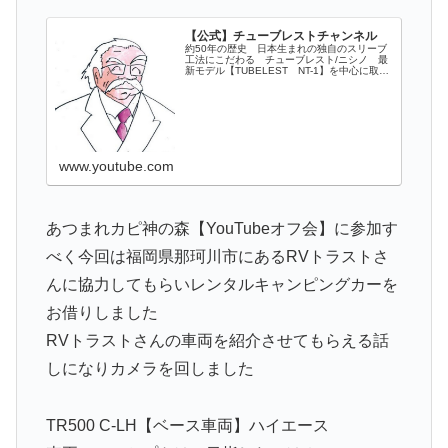
【公式】チューブレストチャンネル
約50年の歴史 日本生まれの独自のスリーブ
工法にこだわる チューブレスト/ニシノ 最
新モデル【TUBELEST NT-1】を中心に取り
扱いアイテムの情報をお届けいたします。お
求めは全国の販売代理店にてご購入下さい！
全国大手商社 自動車部品商...
www.youtube.com
あつまれカピ神の森【YouTubeオフ会】に参加す
べく今回は福岡県那珂川市にあるRVトラストさ
んに協力してもらいレンタルキャンピングカーを
お借りしました
RVトラストさんの車両を紹介させてもらえる話
しになりカメラを回しました
TR500 C-LH【ベース車両】ハイエース