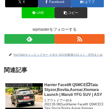
X
Facebook
はてブ
LINE
コピー
wpmasterをフォローする
YouTubeキャンピングカー,４ＷＤ,SUV自動車の口コミ・評判まとめ
関連記事
Harrier Facelift Q5MCE💥Tata
キャンピングカー・SUV人気車種
Styzor,Bovita,Auroar,Xiomara
Launch | Maruti YFG SUV | ASY
1:アウトドアー好き
2022.05.08(Sun)Harrier Facelift Q5MCE💥
Tata Styzor,Bovita,Auroar,Xiomara