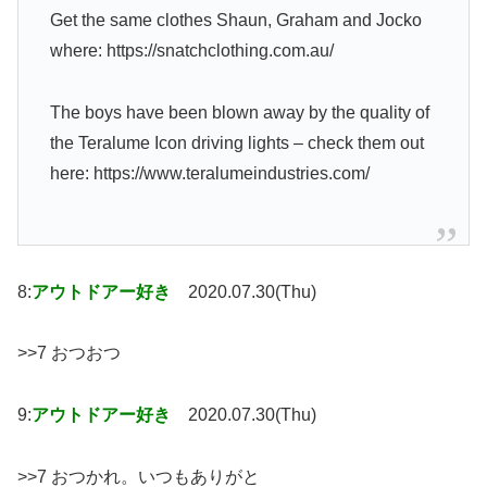
Get the same clothes Shaun, Graham and Jocko
where: https://snatchclothing.com.au/
The boys have been blown away by the quality of
the Teralume Icon driving lights – check them out
here: https://www.teralumeindustries.com/
8:
アウトドアー好き
2020.07.30(Thu)
>>7 おつおつ
9:
アウトドアー好き
2020.07.30(Thu)
>>7 おつかれ。いつもありがと