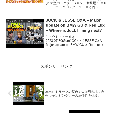
ダ 新型コンパクトＳＵＶ、新登場！ 車名
ライ〇ニング〇ンダー１８０万円～！ラ
イズ対抗車種って人気で話題らしいぞ、
見逃さないで！！2:アウトドアー好き
2025.08.17(Sun)この動画...
JOCK & JESSE Q&A – Major
キャンピングカー・SUV人気車種
update on BMW GU & Red Lux
+ Where is Jock filming next?
1:アウトドアー好き
2023.07.30(Sun)JOCK & JESSE Q&A -
Major update on BMW GU & Red Lux +
Where is Jock filming next?って人気で話
題らしいぞ、見逃...
スポンサーリンク
本当にトラックの荷台で人は寝れる？自
作キャンピングカーの居住性を体験。