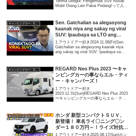
Terima Ditegur, Pengemudi SUV Rusak
Mobil Orang Lain Pakai Pedang!って人気
で話題らしいぞ、見逃さないで！！2:ア
ウト...
Sen. Gatchalian sa alegasyong
キャンピングカー・SUV人気車種
kaanak niya ang sakay ng viral
SUV: Ipaubaya sa LTO ang
imbestigasyon
1:アウトドアー好き2024.11.08(Fri)Sen.
Gatchalian sa alegasyong kaanak niya
ang sakay ng viral SUV: Ipaubaya sa
LTO ang imbestiga...
REGARD Neo Plus 2023 〜キャ
キャンピングカー・SUV人気車種
ンピングカーの事ならエル・ティ
ー・キャンパーズ！
1:アウトドアー好き
2023.12.31(Sun)REGARD Neo Plus 2023
〜キャンピングカーの事ならエル・ティ
ー・キャンパーズ！って人気で話題らし
いぞ、見逃さないで！！2:アウトドアー
好き2023.12.31(Sun)この...
ホンダ 新型コンパクトＳＵＶ、
キャンピングカー・SUV人気車種
新登場！ 車名ライ〇ニング〇ン
ダー１８０万円～！ライズ対抗車
種
1:アウトドアー好き2025.08.17(Sun)ホン