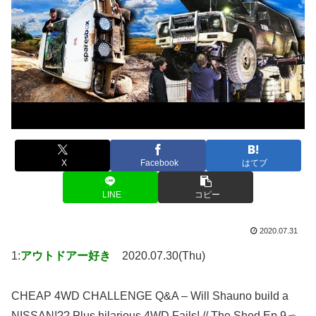
X
Facebook
はてブ
LINE
コピー
2020.07.31
1:
アウトドアー好き
2020.07.30(Thu)
CHEAP 4WD CHALLENGE Q&A – Will Shauno build a
NISSAN!?? Plus hilarious 4WD Fails! // The Shed Ep 9っ