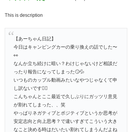
This is description
【あーちゃん日記】
今日はキャンピングカーの乗り換えの話でした〜
👀
なんか立ち続けに暗い？わけじゃないけど相談だ
ったり報告になってしまった🙄💦
いつものカップル動画みたいなやつじゃなくて申
し訳ないです🙇‍♀️
こんちゃんとここ最近で久しぶりにガッツリ意見
が割れてしまった、、笑
やっぱりネガティブとポジティブというか思考が
安定志向と向上思考？で違いすぎてこういう大き
なこと決める時はだいたい割れてしまうんだよね