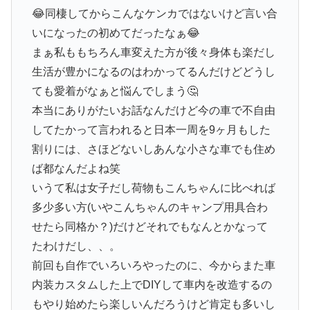
😂同棲してからこんなケンカではないけど言い合
いになったの初めてだったなぁ😂
まぁ私ももちろん車変えた方が後々身体も楽だし
生活が豊かになるのはわかってるんだけどどうし
ても愛着がなぁと悩んでしまう🤔
本当にありがたいお話なんだけど今の車で不自由
してたかって言われると日本一周を9ヶ月もした
割りには、さほどないしあんな小さな車でも住め
ば都なんだよね笑
いうて私は女子だし荷物もこんちゃんに比べれば
多少多い方(いやこんちゃんのキャンプ用具合わ
せたら同格か？)だけどそれでもなんとかなって
たわけだし、、。
前回も自作でいろいろやったのに、今からまた車
内装カスタムした上でDIYして車内を改造するの
もやり始めたら楽しいんだろうけど肯定も多いし