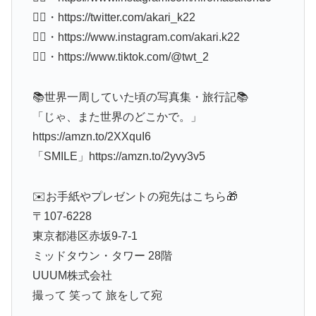
🙋‍♀️・https://twitter.com/akari_k22
🙋‍♀️・https://www.instagram.com/akari.k22
🙋‍♀️・https://www.tiktok.com/@twt_2
📚世界一周していた頃の写真集・旅行記📚
「じゃ、また世界のどこかで。」
https://amzn.to/2XXquI6
「SMILE」https://amzn.to/2yvy3v5
✉️お手紙やプレゼントの宛先はこちら🎁
〒107-6228
東京都港区赤坂9-7-1
ミッドタウン・タワー 28階
UUUM株式会社
撮って 笑って 旅をして宛