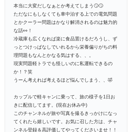
本当に大変だしなぁとか考えてしまう🙄🙄
ただなにもしなくても車中泊する上での電気問題
とかクーラー問題はかなり解消されるのは魅力的
な話👀！
冷蔵庫も広くなれば楽に食品置けるだろうし、ず
っとつけっぱなしでいれるから栄養偏りがちの料
理問題もなんとかなる気はする、、。
現実問題軽トラでも怪しいのに私運転できるの
か！？笑
うーん考えれば考えるほど悩んでしまう、、🤣
カップルで軽キャンに乗って、旅の様子を1日お
きに配信してます。(現在お休み中)
このチャンネルが旅や写真を撮るきっかけになっ
てくれたら嬉しいです。お気に召した方は、チャ
ンネル登録＆高評価してやってくださいませ！！