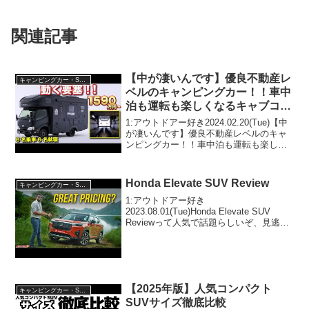
関連記事
【中が凄いんです】優良不動産レ
キャンピングカー・SUV人気車種
ベルのキャンピングカー！！車中
泊も運転も楽しくなるキャブコン
【#ダイレクトカーズ】※順不同
1:アウトドアー好き2024.02.20(Tue)【中
ですみません。
が凄いんです】優良不動産レベルのキャ
ンピングカー！！車中泊も運転も楽しく
なるキャブコン【#ダイレクトカーズ】※
順不同ですみません。って人気で話題ら
しいぞ、見逃さないで！！2:アウトドア
Honda Elevate SUV Review
キャンピングカー・SUV人気車種
ー...
1:アウトドアー好き
2023.08.01(Tue)Honda Elevate SUV
Reviewって人気で話題らしいぞ、見逃さ
ないで！！2:アウトドアー好き
2023.08.01(Tue)この動画は注目です！3:
アウトドアー好き2023.0...
【2025年版】人気コンパクト
キャンピングカー・SUV人気車種
SUVサイズ徹底比較