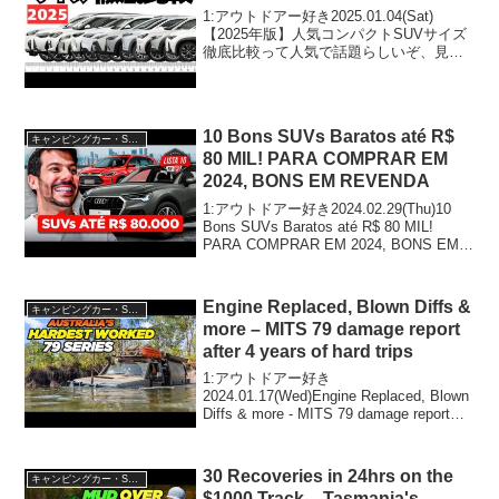
1:アウトドアー好き2025.01.04(Sat)
【2025年版】人気コンパクトSUVサイズ
徹底比較って人気で話題らしいぞ、見逃
さないで！！2:アウトドアー好き
2025.01.04(Sat)この動画は注目です！3:
アウトドアー好き2025....
10 Bons SUVs Baratos até R$
キャンピングカー・SUV人気車種
80 MIL! PARA COMPRAR EM
2024, BONS EM REVENDA
1:アウトドアー好き2024.02.29(Thu)10
Bons SUVs Baratos até R$ 80 MIL!
PARA COMPRAR EM 2024, BONS EM
REVENDAって人気で話題らしいぞ、見
逃さないで！！2:...
Engine Replaced, Blown Diffs &
キャンピングカー・SUV人気車種
more – MITS 79 damage report
after 4 years of hard trips
1:アウトドアー好き
2024.01.17(Wed)Engine Replaced, Blown
Diffs & more - MITS 79 damage report
after 4 years of hard tripsって人気で話題
ら...
30 Recoveries in 24hrs on the
キャンピングカー・SUV人気車種
$1000 Track – Tasmania's