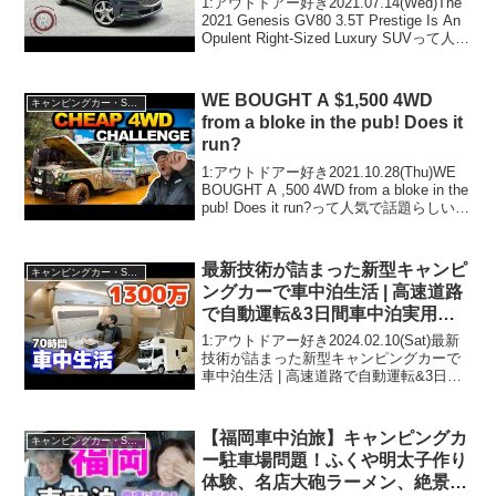
1:アウトドアー好き2021.07.14(Wed)The
2021 Genesis GV80 3.5T Prestige Is An
Opulent Right-Sized Luxury SUVって人気
で話題らしいぞ、見逃さないで！！2:
ア...
WE BOUGHT A $1,500 4WD
キャンピングカー・SUV人気車種
from a bloke in the pub! Does it
run?
1:アウトドアー好き2021.10.28(Thu)WE
BOUGHT A ,500 4WD from a bloke in the
pub! Does it run?って人気で話題らしい
ぞ、見逃さないで！！2:アウトドアー好
き2021.10...
最新技術が詰まった新型キャンピ
キャンピングカー・SUV人気車種
ングカーで車中泊生活 | 高速道路
で自動運転&3日間車中泊実用性
を徹底検証 | キャンパー鹿児島タ
1:アウトドアー好き2024.02.10(Sat)最新
ビークス
技術が詰まった新型キャンピングカーで
車中泊生活 | 高速道路で自動運転&3日間
車中泊実用性を徹底検証 | キャンパー鹿
児島タビークスって人気で話題らしい
ぞ、見逃さないで！！2:アウトドア...
【福岡車中泊旅】キャンピングカ
キャンピングカー・SUV人気車種
ー駐車場問題！ふくや明太子作り
体験、名店大砲ラーメン、絶景柳