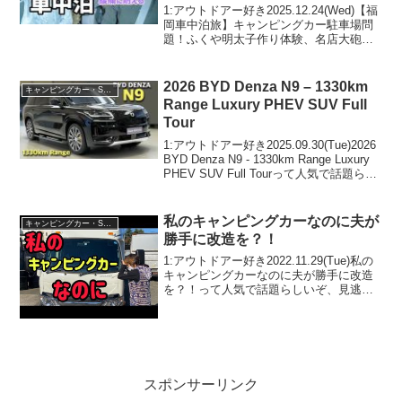
川川下り＆鰻、もつ鍋田しゅうは
1:アウトドアー好き2025.12.24(Wed)【福
諦めない旅
岡車中泊旅】キャンピングカー駐車場問
題！ふくや明太子作り体験、名店大砲ラ
ーメン、絶景柳川川下り＆鰻、もつ鍋田
しゅうは諦めない旅って人気で話題らし
いぞ、見逃さないで！！2:アウトドアー
2026 BYD Denza N9 – 1330km
キャンピングカー・SUV人気車種
好き...
Range Luxury PHEV SUV Full
Tour
1:アウトドアー好き2025.09.30(Tue)2026
BYD Denza N9 - 1330km Range Luxury
PHEV SUV Full Tourって人気で話題らし
いぞ、見逃さないで！！2:アウトドアー
好き2025.09...
私のキャンピングカーなのに夫が
キャンピングカー・SUV人気車種
勝手に改造を？！
1:アウトドアー好き2022.11.29(Tue)私の
キャンピングカーなのに夫が勝手に改造
を？！って人気で話題らしいぞ、見逃さ
ないで！！2:アウトドアー好き
2022.11.29(Tue)この動画は注目です！3:
アウトドアー好き2022.11...
スポンサーリンク