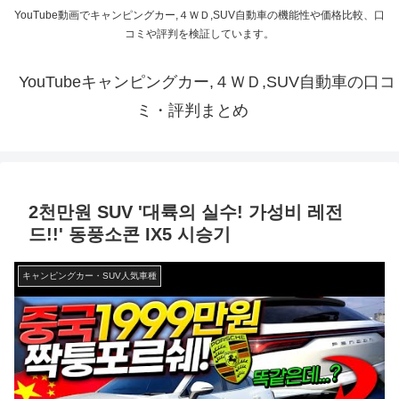
YouTube動画でキャンピングカー,４ＷＤ,SUV自動車の機能性や価格比較、口
コミや評判を検証しています。
YouTubeキャンピングカー,４ＷＤ,SUV自動車の口コ
ミ・評判まとめ
2천만원 SUV '대륙의 실수! 가성비 레전
드!!' 동풍소콘 IX5 시승기
キャンピングカー・SUV人気車種