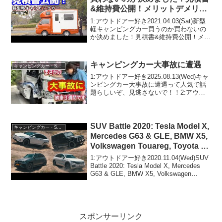
&維持費公開！メリットデメリッ
ト&視聴者質問お答えします！
1:アウトドアー好き2021.04.03(Sat)新型
【JP STAR Happy1】
軽キャンピングカー買うのか買わないの
か決めました！見積書&維持費公開！メリ
ットデメリット&視聴者質問お答えしま
す！【JP STAR Happy1】って人気で話
題らしいぞ、見逃さないで！！...
キャンピングカー大事故に遭遇
キャンピングカー・SUV人気車種
1:アウトドアー好き2025.08.13(Wed)キャ
ンピングカー大事故に遭遇って人気で話
題らしいぞ、見逃さないで！！2:アウト
ドアー好き2025.08.13(Wed)この動画は注
目です！3:アウトドアー好き
2025.08.13(Wed...
SUV Battle 2020: Tesla Model X,
キャンピングカー・SUV人気車種
Mercedes G63 & GLE, BMW X5,
Volkswagen Touareg, Toyota FJ
Cruiser
1:アウトドアー好き2020.11.04(Wed)SUV
Battle 2020: Tesla Model X, Mercedes
G63 & GLE, BMW X5, Volkswagen
Touareg, Toyota FJ Cruis...
スポンサーリンク