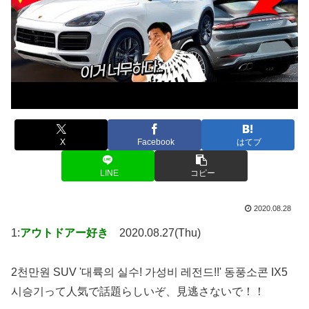
X
Facebook
はてブ
LINE
コピー
2020.08.28
1:
アウトドアー好き
2020.08.27(Thu)
2천만원 SUV '대륙의 실수! 가성비 레전드!!' 동풍소콘 IX5
시승기って人気で話題らしいぞ、見逃さないで！！