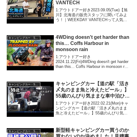
VANTECH
1:アウトドアー好き2023.09.05(Tue)【旭
川】北海道の販売スタッフに聞いてみよ
う！｜WEEKDAY VANTECHって人気で
話題らしいぞ、見逃さないで！！2:アウ
トドアー好き2023.09.05(Tue)この動画は
注目です！3:...
4WDing doesn't get harder than
キャンピングカー・SUV人気車種
this… Coffs Harbour in
monsoon rain
1:アウトドアー好き
2024.11.22(Fri)4WDing doesn't get harder
than this... Coffs Harbour in monsoon rain
って人気で話題らしいぞ、見逃さない
で！！2:アウトドア...
キャンピングカー【道の駅「活き
キャンピングカー・SUV人気車種
〆丸のまま魚と冷えたビール」】
55歳のんびり気ままな車中泊ひと
り旅 「宇土マリーナ」
1:アウトドアー好き2022.02.21(Mon)キャ
ンピングカー【道の駅「活き〆丸のまま
魚と冷えたビール」】55歳のんびり気ま
まな車中泊ひとり旅 「宇土マリーナ」っ
て人気で話題らしいぞ、見逃さない
で！！2:アウトドアー好き2022.02....
新型軽キャンピングカー買うのか
キャンピングカー・SUV人気車種
買わないのか決めました！見積書