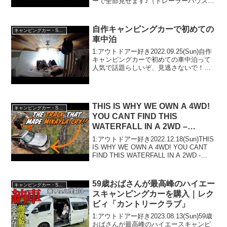
ーで全部見せます♪（トレーラーハウス）
って人気で話題らしいぞ、見逃さない
で！！2:アウトドアー好き2021.03.19(Fri)
この動画は注目...
自作キャンピングカーで初めての
キャンピングカー・SUV人気車種
車中泊
1:アウトドアー好き2022.09.25(Sun)自作
キャンピングカーで初めての車中泊って
人気で話題らしいぞ、見逃さないで！！
2:アウトドアー好き2022.09.25(Sun)この
動画は注目です！3:アウトドアー好き
2022.09.25(S...
THIS IS WHY WE OWN A 4WD!
キャンピングカー・SUV人気車種
YOU CANT FIND THIS
WATERFALL IN A 2WD –
COFFS HARBOUR ULTIMATE
1:アウトドアー好き2022.12.18(Sun)THIS
DAY OUT!
IS WHY WE OWN A 4WD! YOU CANT
FIND THIS WATERFALL IN A 2WD -
COFFS HARBOUR ULTIMATE DAY
OU...
59歳おばさんが最高峰のハイエー
キャンピングカー・SUV人気車種
スキャンピングカーを購入｜レク
ビィ「カントリークラブ」
1:アウトドアー好き2023.08.13(Sun)59歳
おばさんが最高峰のハイエースキャンピ