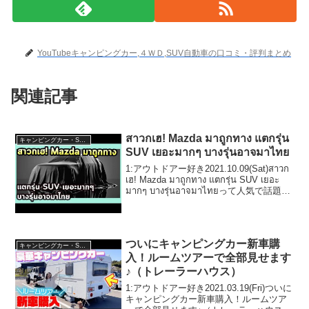
YouTubeキャンピングカー,４ＷＤ,SUV自動車の口コミ・評判まとめ
関連記事
สาวกเฮ! Mazda มาถูกทาง แตกรุ่น
キャンピングカー・SUV人気車種
SUV เยอะมากๆ บางรุ่นอาจมาไทย
1:アウトドアー好き2021.10.09(Sat)สาวก
เฮ! Mazda มาถูกทาง แตกรุ่น SUV เยอะ
มากๆ บางรุ่นอาจมาไทยって人気で話題ら
しいぞ、見逃さないで！！2:アウトドア
ー好き2021.1...
ついにキャンピングカー新車購
キャンピングカー・SUV人気車種
入！ルームツアーで全部見せます
♪（トレーラーハウス）
1:アウトドアー好き2021.03.19(Fri)ついに
キャンピングカー新車購入！ルームツア