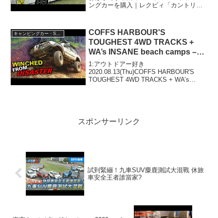
ングカーを購入｜レクビィ「カントリー
クラブ」って人気で話題らしいぞ、見逃
さないで！！2:アウトドアー好き
2023.08.13(Sun)この動画は注目...
COFFS HARBOUR'S
キャンピングカー・SUV人気車種
TOUGHEST 4WD TRACKS +
WA’s INSANE beach camps –
GRAHAM IS BACK + Jocko's
1:アウトドアー好き
Hilux!
2020.08.13(Thu)COFFS HARBOUR'S
TOUGHEST 4WD TRACKS + WA’s
INSANE beach camps - GRAHAM IS
BACK + Jocko's Hilux!...
スポンサーリンク
試到緊繃！九車SUV麋鹿測試大混戰 休旅
車安全王者誰當家?